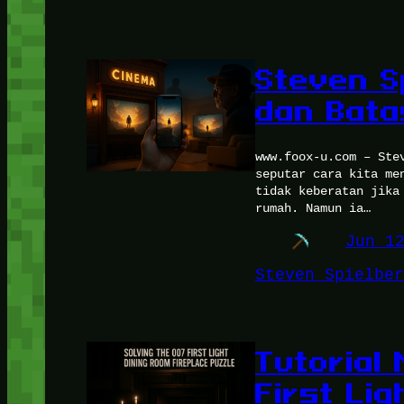
Steven S
dan Bata
www.foox-u.com – Ste
seputar cara kita me
tidak keberatan jika
rumah. Namun ia…
Jun 1
Steven Spielber
Tutorial 
First Lig