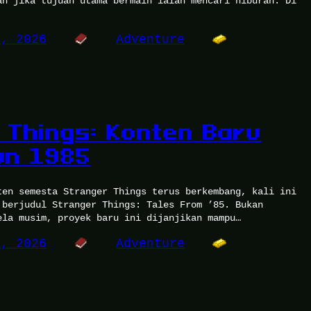
an jika tujuan utama bermain ialah mencari hiburan. Di
2, 2026
Adventure
 Things: Konten Baru
un 1985
ten semesta Stranger Things terus berkembang, kali ini
 berjudul Stranger Things: Tales From ’85. Bukan
ela musim, proyek baru ini dijanjikan mampu…
1, 2026
Adventure