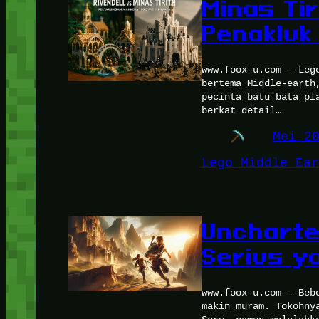
Minas Ti
Penakluk 
www.foox-u.com – Leg
bertema Middle-earth
pecinta batu bata pl
berkat detail…
Mei 2
Lego Middle Ear
Uncharte
Serius y
www.foox-u.com – Beb
makin muram. Tokohny