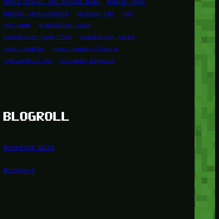
Media Sosial dan Berita Game
mobile game
mobile game android
panduan rpg
rpg
rpg game
simulation game
simulation game foox
simulation games
sport gaming
sport gaming foox u
The Last of Us
Turnamen Esports
BLOGROLL
Minetest Blog
Minetest