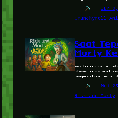
Jun 2
Crunchyroll Ani
Saat Tep
Morty K
www.foox-u.com – Set
ulasan sinis soal se
pengecualian mengeju
Mei 2
Rick and Morty