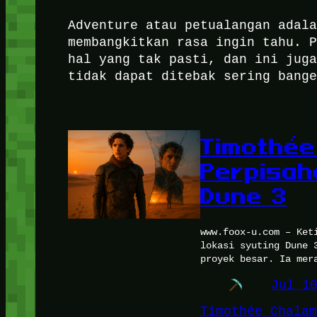
Adventure atau petualangan adal
membangkitkan rasa ingin tahu. 
hal yang tak pasti, dan ini jug
tidak dapat ditebak sering bang
Timothée
Perpisah
Dune 3
www.foox-u.com – Ket
lokasi syuting Dune 
proyek besar. Ia mer
Jul 1
Timothée Chalam