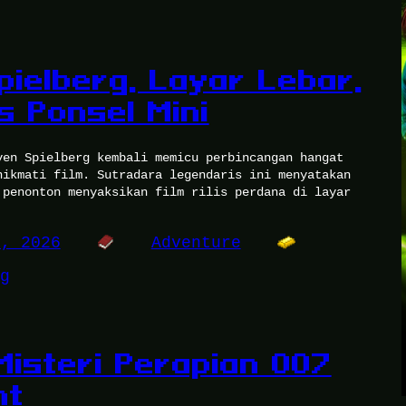
pielberg, Layar Lebar,
s Ponsel Mini
ven Spielberg kembali memicu perbincangan hangat
nikmati film. Sutradara legendaris ini menyatakan
 penonton menyaksikan film rilis perdana di layar
2, 2026
Adventure
g
Misteri Perapian 007
ht