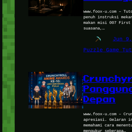
www.foox-u.com – Tut
penuh instruksi meka
makan misi 007 First
suasana,…
Jun 9
Puzzle Game Tut
Crunchyr
Panggung
Depan
www.foox-u.com – Cru
apresiasi. Gelaran i
memahami cara menent
mengukur seberapa…