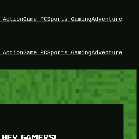
 Action
Game PC
Sports Gaming
Adventure
 Action
Game PC
Sports Gaming
Adventure
HEY GAMERS!