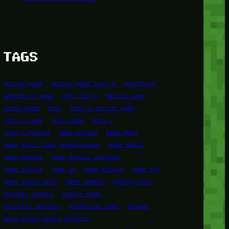
TAGS
action game
action game foox-u
adventure
adventure game
Aksi Tinju
Berita Game
Dunia Game
foox
foox-u action game
foox-u game
foox game
foox u
foox u gaming
game action
Game Aksi
Game Aksi Tidak Membosankan
Game Mobil
game mobile
game mobile android
Game Online
game pc
Game Ringan
game rpg
game sepak bola
Game Zombie
gaming foox
Genshin Impact
Google Game
Karakter Genshin
Kompetisi Game
Konami
Masa Depan Dunia Esports