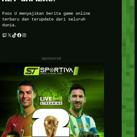
Foox U menyajikan berita game online
terbaru dan terupdate dari seluruh
dunia.
Twitch
X
TikTok
Facebook
Instagram
Sponsored