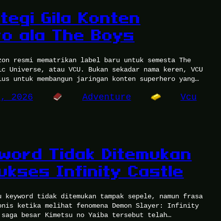
tegi Gila Konten
o ala The Boys
zon resmi mematrikan label baru untuk semesta The
ic Universe, atau VCU. Bukan sekadar nama keren, VCU
ius untuk membangun jaringan konten superhero yang…
5, 2026
Adventure
Vcu
word Tidak Ditemukan
Sukses Infinity Castle
u keyword tidak ditemukan tampak sepele, namun frasa
onis ketika melihat fenomena Demon Slayer: Infinity
 saga besar Kimetsu no Yaiba tersebut telah…