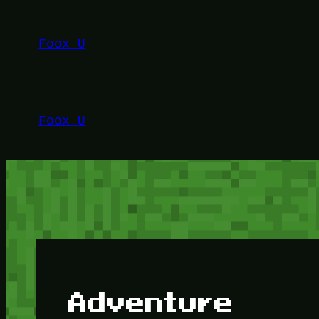
Lewati
ke
Foox U
konten
Foox U
Adventure