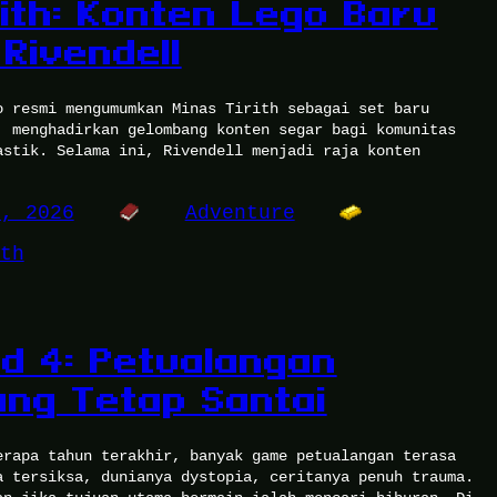
rith: Konten Lego Baru
Rivendell
o resmi mengumumkan Minas Tirith sebagai set baru
, menghadirkan gelombang konten segar bagi komunitas
astik. Selama ini, Rivendell menjadi raja konten
0, 2026
Adventure
th
d 4: Petualangan
ang Tetap Santai
erapa tahun terakhir, banyak game petualangan terasa
a tersiksa, dunianya dystopia, ceritanya penuh trauma.