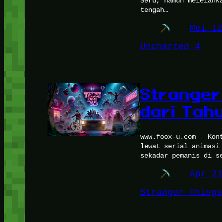
Seru, namun melelahk
tengah…
Mei 1
Uncharted 4
Stranger
dari Tah
www.foox-u.com – Kon
lewat serial animasi
sekadar pemanis di s
Apr 2
Stranger Things