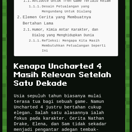
Antidote untuk Tren Game Terlalu Kelam
Desain Petualangan yang
Mengundang Untuk Diulang
Elemen Cerita yang Membuatnya
Bertahan Lama
Humor, Kimia Antar Karakter, dan
Dialog yang Menghidupkan Dunia
Refleksi: Mengapa Kita Masih
Membutuhkan Petualangan Seperti
Ini
Kenapa Uncharted 4
Masih Relevan Setelah
Satu Dekade
Usia sepuluh tahun biasanya mulai
terasa tua bagi sebuah game. Namun
Uncharted 4 justru bertahan cukup
elegan. Salah satu alasannya ialah
fokus pada karakter. Cerita Nathan
Drake, Elena, dan Sam tidak sekadar
menjadi pengantar adegan tembak-