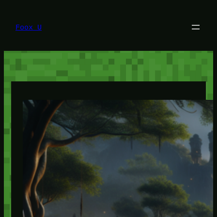
Lewati
ke
konten
Foox U