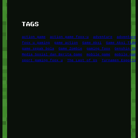
TAGS
action game
action game foox-u
adventure
adventure
foox u gaming
game action
Game Aksi
Game Aksi Tida
game sepak bola
Game Zombie
gaming foox
Genshin Im
Media Sosial dan Berita Game
mobile game
mobile gam
sport gaming foox u
The Last of Us
Turnamen Esports