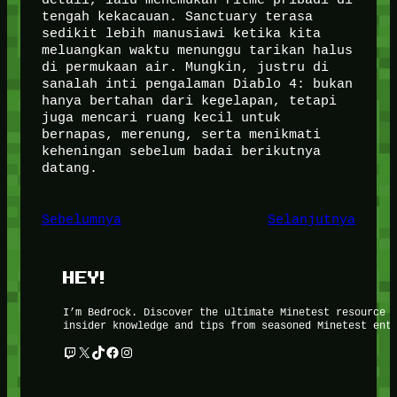
tengah kekacauan. Sanctuary terasa
sedikit lebih manusiawi ketika kita
meluangkan waktu menunggu tarikan halus
di permukaan air. Mungkin, justru di
sanalah inti pengalaman Diablo 4: bukan
hanya bertahan dari kegelapan, tetapi
juga mencari ruang kecil untuk
bernapas, merenung, serta menikmati
keheningan sebelum badai berikutnya
datang.
Sebelumnya
Selanjutnya
HEY!
I’m Bedrock. Discover the ultimate Minetest resource 
insider knowledge and tips from seasoned Minetest ent
Twitch
X
TikTok
Facebook
Instagram