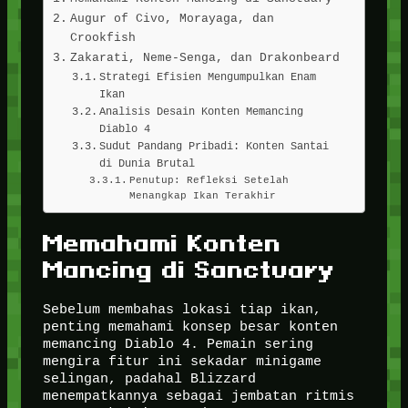
Augur of Civo, Morayaga, dan
Crookfish
Zakarati, Neme-Senga, dan Drakonbeard
Strategi Efisien Mengumpulkan Enam
Ikan
Analisis Desain Konten Memancing
Diablo 4
Sudut Pandang Pribadi: Konten Santai
di Dunia Brutal
Penutup: Refleksi Setelah
Menangkap Ikan Terakhir
Memahami Konten
Mancing di Sanctuary
Sebelum membahas lokasi tiap ikan,
penting memahami konsep besar konten
memancing Diablo 4. Pemain sering
mengira fitur ini sekadar minigame
selingan, padahal Blizzard
menempatkannya sebagai jembatan ritmis