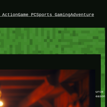
 Action
Game PC
Sports Gaming
Adventure
HEY!
I’m Bedrock. Discover the ultimate Minetest resource –
your game with insider knowledge and tips from seasone
Twitch
X
TikTok
Facebook
Instagram