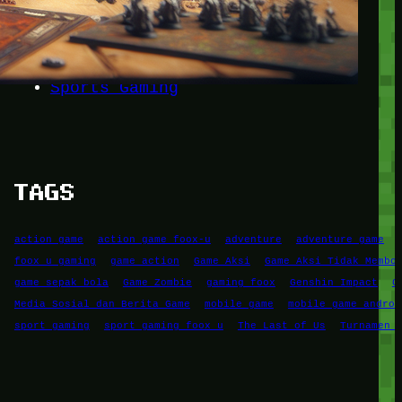
Game Mobile
Game PC
RPG
Simulation Game
Sports Gaming
TAGS
action game
action game foox-u
adventure
adventure game
foox u gaming
game action
Game Aksi
Game Aksi Tidak Membo
game sepak bola
Game Zombie
gaming foox
Genshin Impact
G
Media Sosial dan Berita Game
mobile game
mobile game androi
sport gaming
sport gaming foox u
The Last of Us
Turnamen 