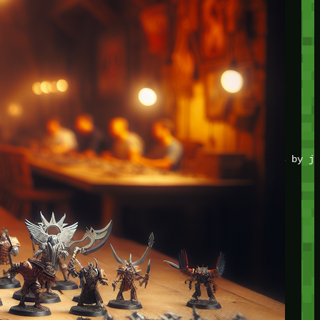
JOIN THE CLUB
Stay updated with our latest tips and other news by jo
CATEGORIES
Adventure
Game Action