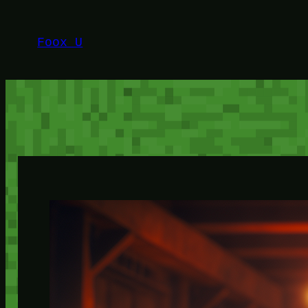
Lewati
ke
Foox U
konten