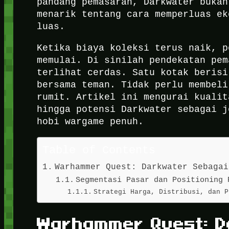
pandang pemasaran, Darkwater bukan
menarik tentang cara memperluas ek
luas.
Ketika biaya koleksi terus naik, p
memulai. Di sinilah pendekatan pem
terlihat cerdas. Satu kotak berisi
bersama teman. Tidak perlu membeli
rumit. Artikel ini mengurai kualit
hingga potensi Darkwater sebagai j
hobi wargame penuh.
Table of Contents
Warhammer Quest: Darkwater Sebagai
Segmentasi Pasar dan Positioning 
Strategi Harga, Distribusi, dan P
Warhammer Quest: D