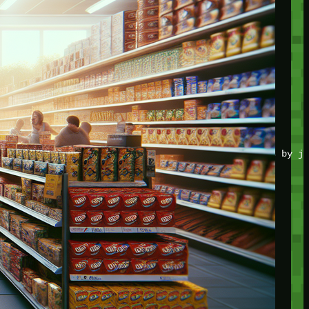
JOIN THE CLUB
Stay updated with our latest tips and other news by jo
CATEGORIES
Adventure
Game Action