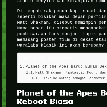
studio menyiratkan kelanjutan seme
Di tengah rak penuh kopi saset dan
seperti bisikan masa depan perfilm
Matt Shakman, disebut memimpin pen
Nama besar itu otomatis mengangkat
pembicaraan fans menjadi topik pan
memasang poster film di dekat etal
waralaba klasik ini akan berubah?
Table of Contents
Planet of the Apes Baru: Bukan Sek
Matt Shakman, Fantastic Four, dan
Toko Kelontong sebagai Barometer 
Planet of the Apes 
Reboot Biasa