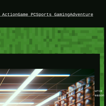
 Action
Game PC
Sports Gaming
Adventure
HEY!
I’m Bedrock. Discover the ultimate Minetest resource –
your game with insider knowledge and tips from seasone
Twitch
X
TikTok
Facebook
Instagram