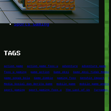
Game Mobile
Game PC
RPG
Simulation Game
Sports Gaming
TAGS
action game
action game foox-u
adventure
adventure game
foox u gaming
game action
Game Aksi
Game Aksi Tidak Membo
game sepak bola
Game Zombie
gaming foox
Genshin Impact
G
Media Sosial dan Berita Game
mobile game
mobile game androi
sport gaming
sport gaming foox u
The Last of Us
Turnamen 