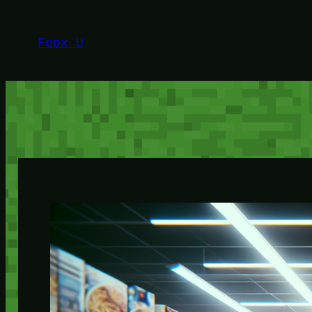
Lewati
ke
Foox U
konten