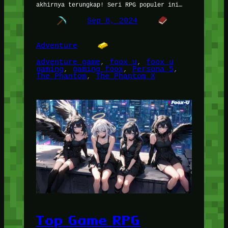
akhirnya terungkap! Seri RPG populer ini…
Sep 6, 2024
Adventure
adventure game
, 
foox u
, 
foox u
gaming
, 
gaming foox
, 
Persona 5
, 
The Phantom
, 
The Phantom X
Top Game RPG