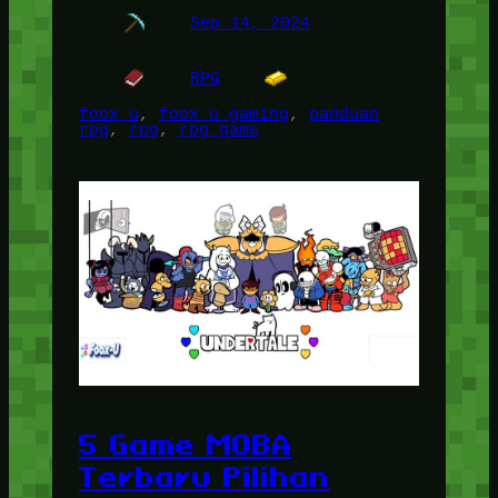
Sep 14, 2024
RPG
foox u
, 
foox u gaming
, 
panduan
rpg
, 
rpg
, 
rpg game
5 Game MOBA
Terbaru Pilihan