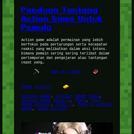
Panduan Tentang
Action Game Untuk
Pemula
Action game adalah permainan yang lebih
berfokus pada pertarungan serta kecepatan
reaksi yang melibatkan dalam aksi intens.
Dimana pemain sering sering terlibat dalam
pertempuran dan pengejaran atau tantangan
cepat yang…
Agu 9, 2024
Game Action
action game
, 
action game foox
, 
action game foox-u
, 
foox
, 
foox
game action
, 
foox u
, 
foox-u action
game
, 
game action