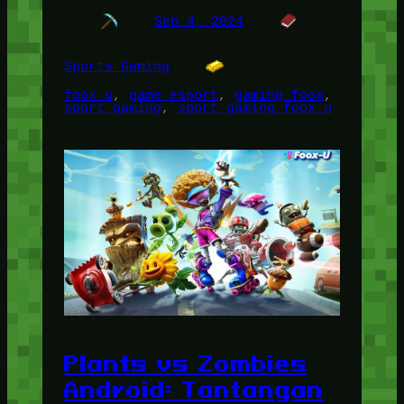
Sep 4, 2024
Sports Gaming
foox u
, 
game esport
, 
gaming foox
, 
sport gaming
, 
sport gaming foox u
Plants vs Zombies
Android: Tantangan