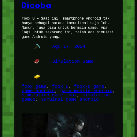
Dicoba
Foox U – Saat ini, smartphone Android tak
hanya sebagai sarana komunikasi saja loh.
Namun, juga bisa untuk bermain game. Apa
lagi untuk sekarang ini, telah ada simulasi
game Android yang…
Agu 17, 2024
Simulation Game
foox game
, 
foox u
, 
foox-u game
, 
game android
, 
game mobile android
, 
simulation game foox
, 
simulation
games
, 
sumulasi game android