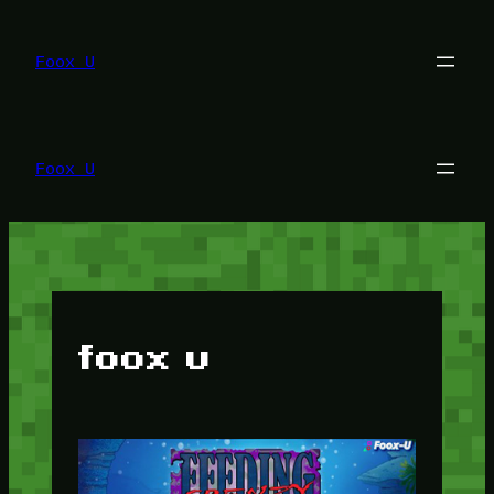
Lewati
ke
konten
Foox U
Foox U
foox u