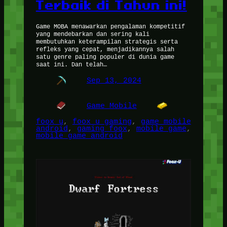
Terbaik di Tahun ini!
Game MOBA menawarkan pengalaman kompetitif
yang mendebarkan dan sering kali
membutuhkan keterampilan strategis serta
refleks yang cepat, menjadikannya salah
satu genre paling populer di dunia game
saat ini. Dan telah…
Sep 13, 2024
Game Mobile
foox u
, 
foox u gaming
, 
game mobile
android
, 
gaming foox
, 
mobile game
, 
mobile game android