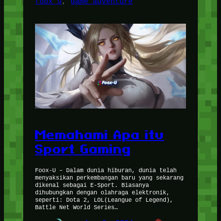
foox u
, 
game adventure
Memahami Apa itu
Sport Gaming
Foox-U – Dalam dunia hiburan, dunia telah
menyaksikan perkembangan baru yang sekarang
dikenal sebagai E-Sport. Biasanya
dihubungkan dengan olahraga elektronik,
seperti: Dota 2, LOL(Leangue of Legend),
Battle Net World Series…