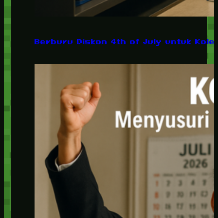
Berburu Diskon 4th of July untuk Kolek