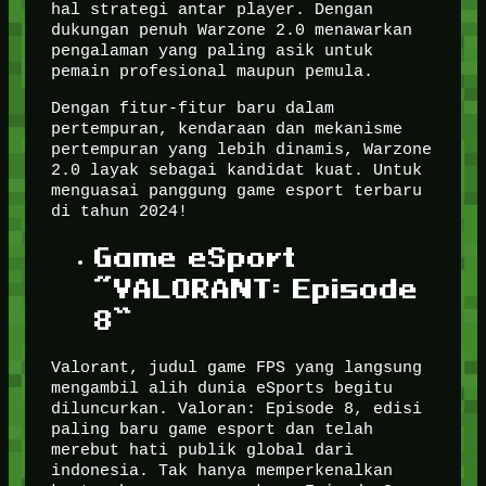
hal strategi antar player. Dengan
dukungan penuh Warzone 2.0 menawarkan
pengalaman yang paling asik untuk
pemain profesional maupun pemula.
Dengan fitur-fitur baru dalam
pertempuran, kendaraan dan mekanisme
pertempuran yang lebih dinamis, Warzone
2.0 layak sebagai kandidat kuat. Untuk
menguasai panggung game esport terbaru
di tahun 2024!
Game eSport
“VALORANT: Episode
8”
Valorant, judul game FPS yang langsung
mengambil alih dunia eSports begitu
diluncurkan. Valoran: Episode 8, edisi
paling baru game esport dan telah
merebut hati publik global dari
indonesia. Tak hanya memperkenalkan