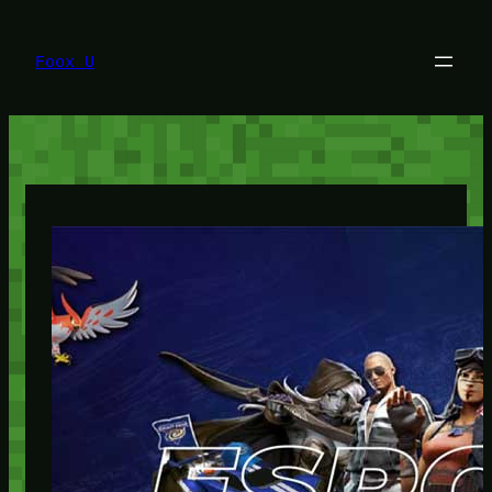
Lewati
ke
konten
Foox U