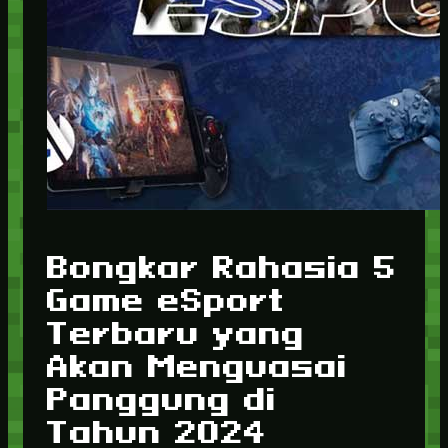
Bongkar Rahasia 5
Game eSport
Terbaru yang
Akan Menguasai
Panggung di
Tahun 2024