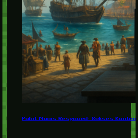
Pahit Manis Resynced: Sukses Konten,