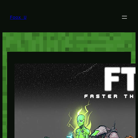
Lewati
ke
konten
Foox U