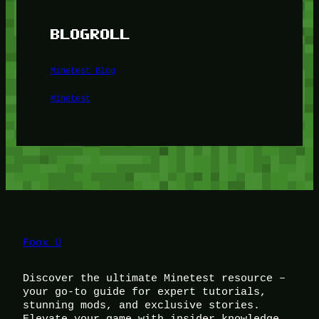
BLOGROLL
Minetest Blog
Minetest
Foox U
Discover the ultimate Minetest resource –
your go-to guide for expert tutorials,
stunning mods, and exclusive stories.
Elevate your game with insider knowledge