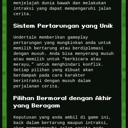
menjelajah dunia bawah dan melakukan
intraksi yang dapat mempengaruhi jalan
cerita.
Sistem Pertarungan yang Unik
Undertale memberikan gameplay
pertarungan yang mungkinkan anda untuk
memilih bertarung atau berdiplomasi
dengan musuh. Anda bisa menyerang musuh
atau memilih untuk “berbicara atau
merayu,” untuk menghindari konflik.
Setiap pilihan yang dibuat akan
berdampak pada cara karakter
berintraksi dengan musuh dalam
perjalanan cerita.
Pilihan Bermoral dengan Akhir
yang Beragam
Keputusan yang anda ambil di game ini,
baik dalam bertarung maupun intraksi,