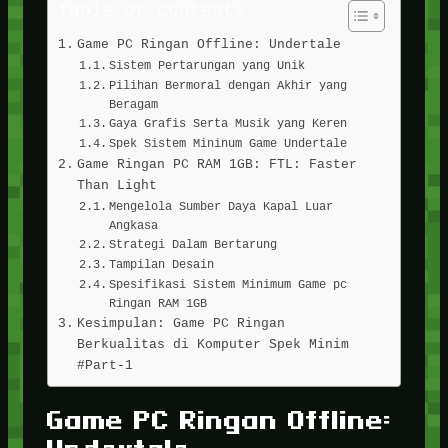
Table of Contents
Game PC Ringan Offline: Undertale
Sistem Pertarungan yang Unik
Pilihan Bermoral dengan Akhir yang
Beragam
Gaya Grafis Serta Musik yang Keren
Spek Sistem Mininum Game Undertale
Game Ringan PC RAM 1GB: FTL: Faster
Than Light
Mengelola Sumber Daya Kapal Luar
Angkasa
Strategi Dalam Bertarung
Tampilan Desain
Spesifikasi Sistem Minimum Game pc
Ringan RAM 1GB
Kesimpulan: Game PC Ringan
Berkualitas di Komputer Spek Minim
#Part-1
Game PC Ringan Offline: