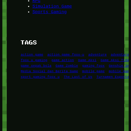
RPG
Simulation Game
Sports Gaming
TAGS
action game
action game foox-u
adventure
adventure
foox u gaming
game action
Game Aksi
Game Aksi Tida
game sepak bola
Game Zombie
gaming foox
Genshin Im
Media Sosial dan Berita Game
mobile game
mobile gam
sport gaming foox u
The Last of Us
Turnamen Esports