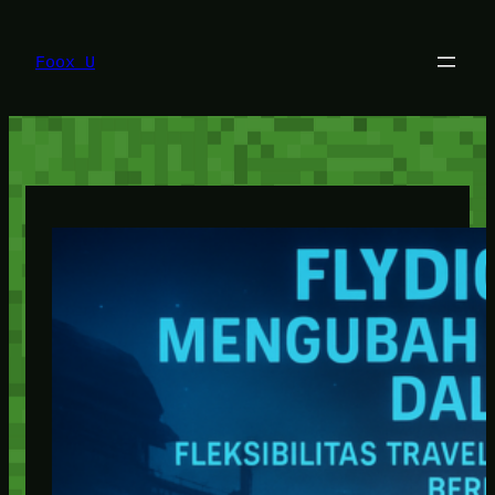
Lewati
ke
konten
Foox U