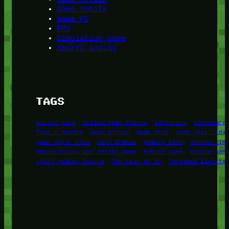
Game Mobile
Game PC
RPG
Simulation Game
Sports Gaming
TAGS
action game
action game foox-u
adventure
adventure
foox u gaming
game action
Game Aksi
Game Aksi Tida
game sepak bola
Game Zombie
gaming foox
Genshin Im
Media Sosial dan Berita Game
mobile game
mobile gam
sport gaming foox u
The Last of Us
Turnamen Esports