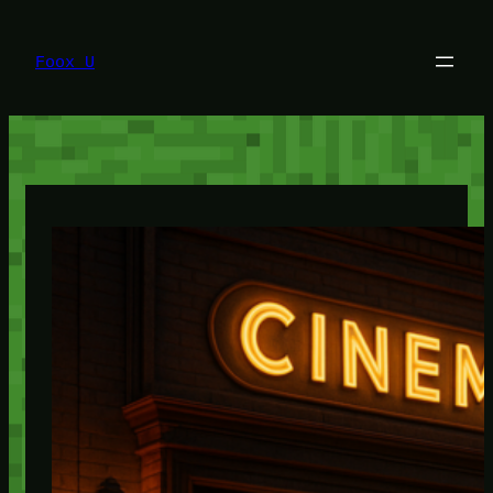
Lewati
ke
konten
Foox U