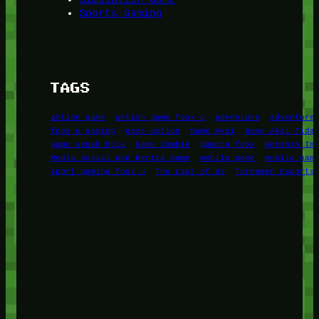
Sports Gaming
TAGS
action game
action game foox-u
adventure
adventure
foox u gaming
game action
Game Aksi
Game Aksi Tida
game sepak bola
Game Zombie
gaming foox
Genshin Im
Media Sosial dan Berita Game
mobile game
mobile gam
sport gaming foox u
The Last of Us
Turnamen Esports