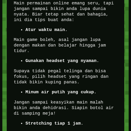
Main permainan online emang seru, tapi
jangan sampai bikin anda lupa dunia
nyata. Biar tetap sehat dan bahagia,
ini dia tips buat anda:
Atur waktu main.
Main game boleh, asal jangan lupa
dengan makan dan belajar hingga jam
tidur.
Gunakan headset yang nyaman.
Supaya tidak pegal telinga dan bisa
fokus, pilih headset yang ringan dan
tidak bikin kuping panas.
Minum air putih yang cukup.
Jangan sampai keasyikan main malah
bikin anda dehidrasi. Siapin botol air
di samping meja!
Stretching
tiap
1 jam.