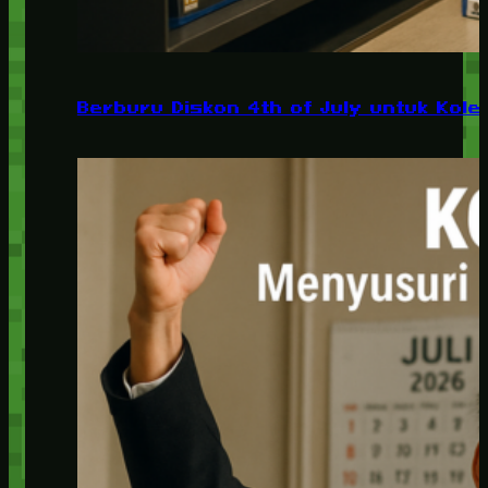
Berburu Diskon 4th of July untuk Kolek