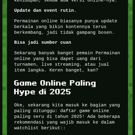
kehidupan, semua ada versi online-nya.
Update dan event rutin.
Permainan online biasanya punya update
berkala yang bikin kontennya terus
berkembang, jadi tidak gampang bosen.
Bisa jadi sumber cuan
Sekarang banyak banget pemain Permainan
online yang bisa dapet uang dari
turnamen, live streaming, atau jual
item langka. Keren banget, kan?
Game Online Paling
Hype di 2025
Oke, sekarang kita masuk ke bagian yang
paling ditunggu: daftar game online
paling seru di tahun 2025! Ada beberapa
rekomendasi yang wajib masuk ke dalam
watchlist berikut::