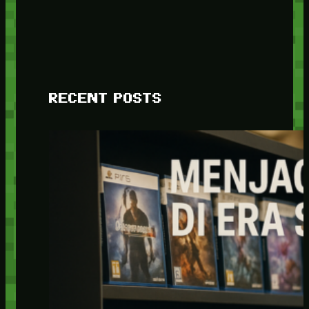
RECENT POSTS