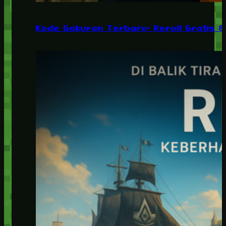
Kode Gakuran Terbaru: Reroll Gratis 