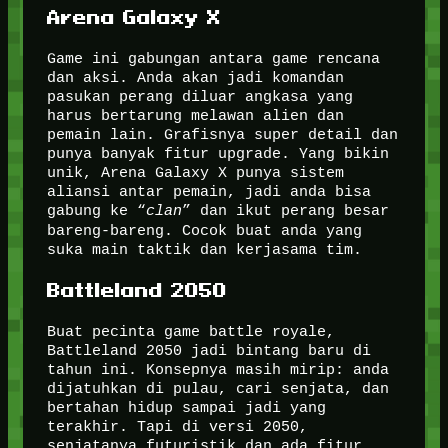
Arena Galaxy X
Game ini gabungan antara game rencana
dan aksi. Anda akan jadi komandan
pasukan perang diluar angkasa yang
harus bertarung melawan alien dan
pemain lain. Grafisnya super detail dan
punya banyak fitur upgrade.
Yang bikin
unik, Arena Galaxy X punya sistem
aliansi antar pemain, jadi anda bisa
gabung ke “
clan
” dan ikut perang besar
bareng-bareng. Cocok buat anda yang
suka main taktik dan kerjasama tim.
Battleland 2050
Buat pecinta game battle royale,
Battleland 2050 jadi bintang baru di
tahun ini. Konsepnya masih mirip: anda
dijatuhkan di pulau, cari senjata, dan
bertahan hidup sampai jadi yang
terakhir. Tapi di versi 2050,
senjatanya futuristik dan ada fitur