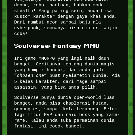
drone, robot bantuan, bahkan mode
stealth!
Yang paling seru, anda bisa
kustom karakter dengan gaya khas anda.
Dari rambut neon sampai baju ala
cyberpunk, semuanya bisa diatur. Wajib
coba!
Soulverse: Fantasy MMO
Ini game MMORPG yang lagi naik daun
banget. Ceritanya tentang dunia magis
yang hampir hancur, dan anda jadi
“
chosen one
” buat nyelametin dunia. Ada
5 kelas karakter, dari mage sampai
assassin, yang bisa anda pilih.
Soulverse punya dunia open-world luas
banget, anda bisa eksplorasi hutan,
gunung es, sampai kota terapung. Belum
lagi fitur PvP dan raid boss yang rame-
rame. Kalau anda suka permainan dunia
fantasi, ini cocok banget.