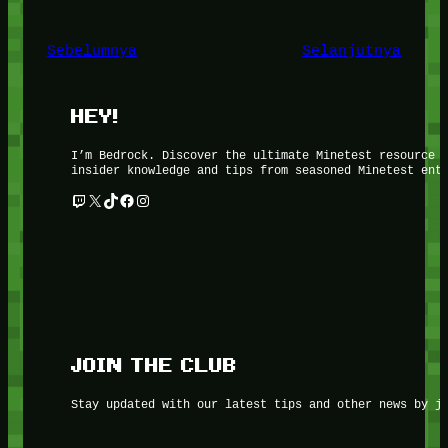
Sebelumnya
Selanjutnya
HEY!
I’m Bedrock. Discover the ultimate Minetest resource 
insider knowledge and tips from seasoned Minetest ent
Twitch
X
TikTok
Facebook
Instagram
JOIN THE CLUB
Stay updated with our latest tips and other news by j