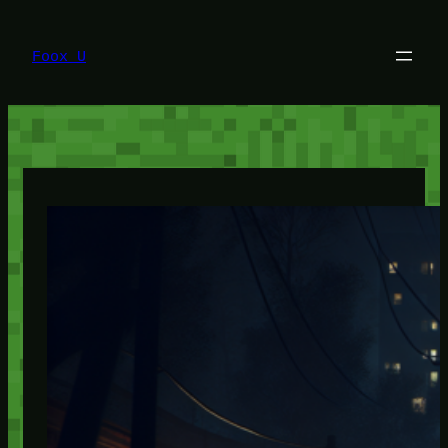
Lewati
ke
konten
Foox U