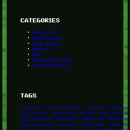
CATEGORIES
Adventure
Game Action
Game Mobile
Game PC
RPG
Simulation Game
Sports Gaming
TAGS
action game
action game foox-u
adventure
adventure
foox u gaming
game action
Game Aksi
Game Aksi Tida
game sepak bola
Game Zombie
gaming foox
Genshin Im
Media Sosial dan Berita Game
mobile game
mobile gam
sport gaming foox u
The Last of Us
Turnamen Esports