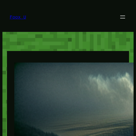
Lewati
ke
konten
Foox U