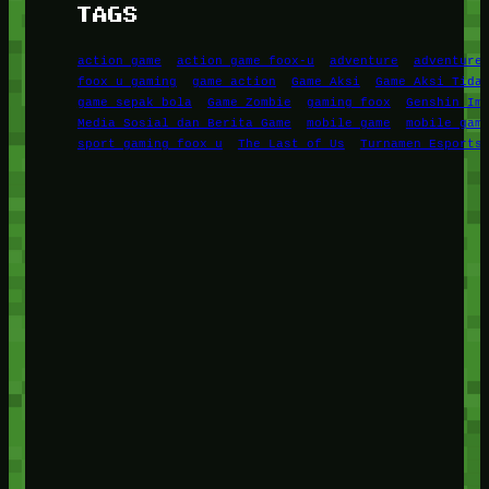
TAGS
action game
action game foox-u
adventure
adventure
foox u gaming
game action
Game Aksi
Game Aksi Tida
game sepak bola
Game Zombie
gaming foox
Genshin Im
Media Sosial dan Berita Game
mobile game
mobile gam
sport gaming foox u
The Last of Us
Turnamen Esports