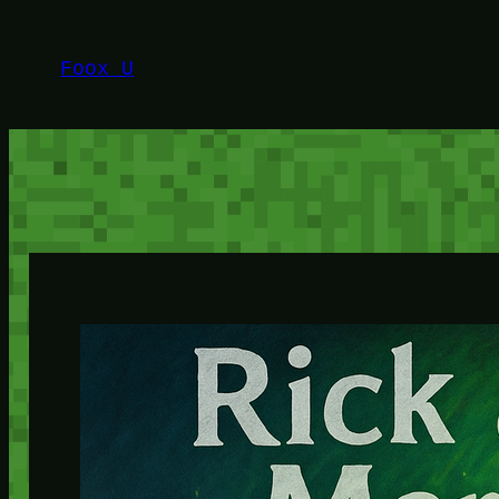
Lewati
ke
Foox U
konten