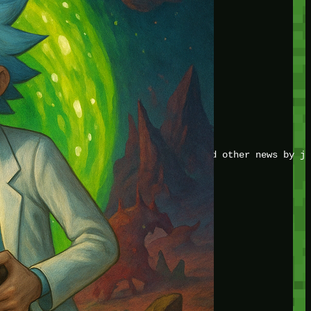
JOIN THE CLUB
Stay updated with our latest tips and other news by jo
CATEGORIES
Adventure
Game Action