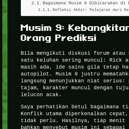
Bagaimana Musim 9 Dibicarakan di 
Refleksi Akhir: Pelajaran dari Ke
Musim 9: Kebangkita
Orang Prediksi
Bila mengikuti diskusi forum atau 
satu keluhan sering muncul: Rick a
masih ada, ide sains gila tetap ha
autopilot. Musim 9 justru mematahk
langsung menunjukkan niat serius: 
tajam, karakter muncul dengan tuju
lelucon acak.
Saya perhatikan betul bagaimana ti
Konflik utama diperkenalkan cepat,
tidak perlu. Hasilnya, tiap menit 
bahkan menyebut musim ini sebagai 