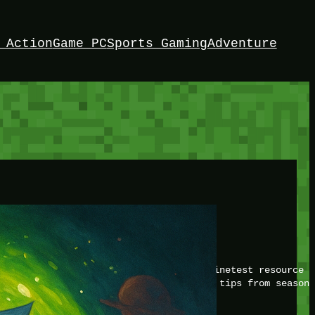
 Action
Game PC
Sports Gaming
Adventure
HEY!
I’m Bedrock. Discover the ultimate Minetest resource –
your game with insider knowledge and tips from seasone
Twitch
X
TikTok
Facebook
Instagram