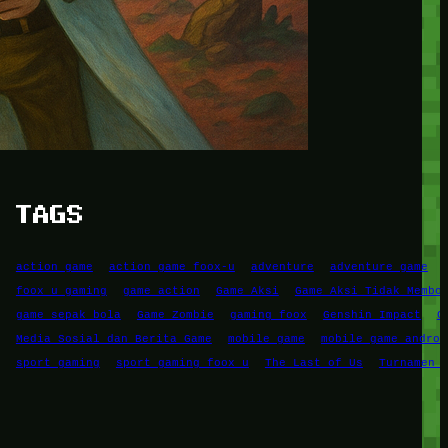
Game Mobile
Game PC
RPG
Simulation Game
Sports Gaming
TAGS
action game
action game foox-u
adventure
adventure game
foox u gaming
game action
Game Aksi
Game Aksi Tidak Membo
game sepak bola
Game Zombie
gaming foox
Genshin Impact
G
Media Sosial dan Berita Game
mobile game
mobile game androi
sport gaming
sport gaming foox u
The Last of Us
Turnamen 