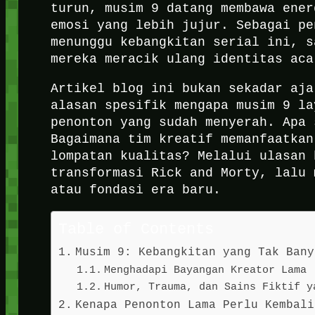
turun, musim 9 datang membawa ener
emosi yang lebih jujur. Sebagai pe
menunggu kebangkitan serial ini, s
mereka meracik ulang identitas aca
Artikel blog ini bukan sekadar aja
alasan spesifik mengapa musim 9 la
penonton yang sudah menyerah. Apa 
Bagaimana tim kreatif memanfaatkan
lompatan kualitas? Melalui ulasan 
transformasi Rick and Morty, lalu 
atau fondasi era baru.
Table of Contents
Musim 9: Kebangkitan yang Tak Bany
Menghadapi Bayangan Kreator Lama
Humor, Trauma, dan Sains Fiktif y
Kenapa Penonton Lama Perlu Kembali