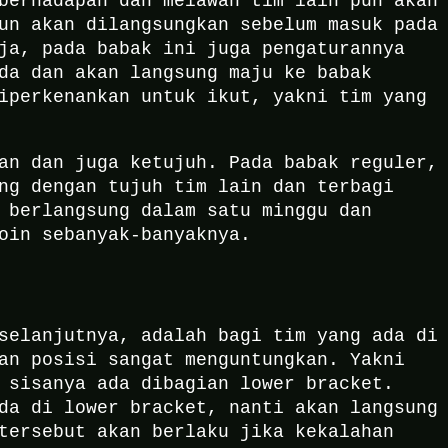
berhadapan dan melawan tim lain pun akan
un akan dilangsungkan sebelum masuk pada
ja, pada babak ini juga pengaturannya
da dan akan langsung maju ke babak
iperkenankan untuk ikut, yakni tim yang
an dan juga ketujuh. Pada babak reguler,
ng dengan tujuh tim lain dan terbagi
 berlangsung dalam satu minggu dan
poin sebanyak-banyaknya.
selanjutnya, adalah bagi tim yang ada di
an posisi sangat menguntungkan. Yakni
 sisanya ada dibagian lower bracket.
da di lower bracket, nanti akan langsung
tersebut akan berlaku jika kekalahan