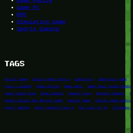
Game Mobile
Game PC
RPG
Simulation Game
Sports Gaming
TAGS
action game
action game foox-u
adventure
adventure game
foox u gaming
game action
Game Aksi
Game Aksi Tidak Membo
game sepak bola
Game Zombie
gaming foox
Genshin Impact
G
Media Sosial dan Berita Game
mobile game
mobile game androi
sport gaming
sport gaming foox u
The Last of Us
Turnamen 