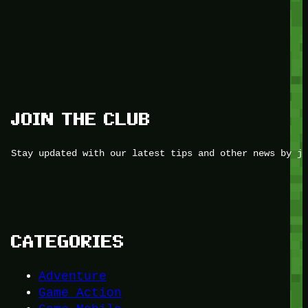
JOIN THE CLUB
Stay updated with our latest tips and other news by jo
CATEGORIES
Adventure
Game Action