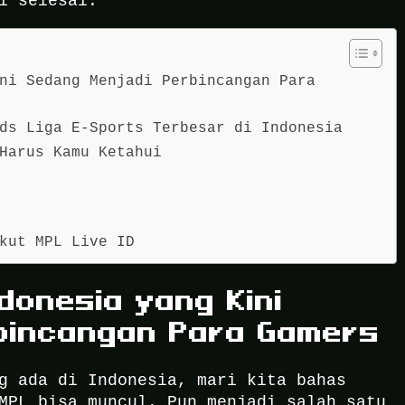
ai selesai.
ni Sedang Menjadi Perbincangan Para
ds Liga E-Sports Terbesar di Indonesia
 Harus Kamu Ketahui
kut MPL Live ID
donesia yang Kini
bincangan Para Gamers
g ada di Indonesia, mari kita bahas
MPL bisa muncul. Pun menjadi salah satu