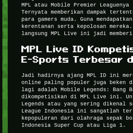
MPL atau Mobile Premier Leaguenya 
Ternyata memberikan dampak tertent
para gamers muda. Guna mendapatkan
kerentanan serta kepolosan mereka.
langsung MPL Live ini jadi memberi
MPL Live ID Kompeti
E-Sports Terbesar d
Jadi hadirnya ajang MPL ID ini mer
online paling populer juga beken d
lagi adalah Mobile Legends: Bang B
dikompetisikan di MPL Live ini. Un
Legends atau yang sering dikenal s
League Indonesia ini sangatlah ter
kepopuleran dari olahraga sepak bo
Indonesia Super Cup atau Liga 1.