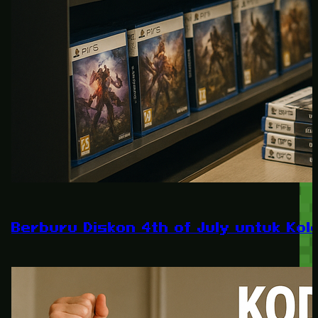
Berburu Diskon 4th of July untuk Kole