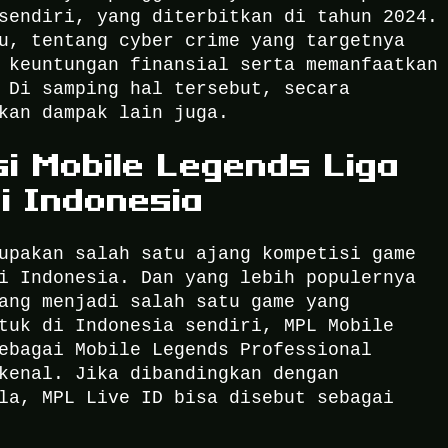
sendiri, yang diterbitkan di tahun 2024.
u, tentang cyber crime yang targetnya
 keuntungan finansial serta memanfaatkan
 Di samping hal tersebut, secara
kan dampak lain juga.
si Mobile Legends Liga
i Indonesia
upakan salah satu ajang kompetisi game
i Indonesia. Dan yang lebih populernya
ang menjadi salah satu game yang
tuk di Indonesia sendiri, MPL Mobile
ebagai Mobile Legends Professional
kenal. Jika dibandingkan dengan
la, MPL Live ID bisa disebut sebagai