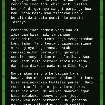
mengendalikan tim lebih baik. Sistem
kontrol di gamenya sangat gampang, buat
kamu bisa melakukan tindakan untuk
beralih dari satu pemain ke pemain
lainnya.
Mengendalikan pemain yang ada di
lapangan bisa jadi tantangan
tersendiri, dan tentu saja mengharuskan
kamu tahu. Tahu tentang lawannya siapa,
strateginya bagaimana. Untuk
memaksimalkan permainan, gamenya
sendiri menyediakan mode latihan. Buat
kamu jadi bisa bermain lebih maksimal,
dan bisa diakses pada menu Klub Saja.
Nanti akan menuju ke bagian kanan
bawah, dan menu tersebut akan buat kamu
bisa meningkatkan kualitas pemain. Dari
menu atau fitur ini pun, kamu harus
bisa berlatih. Melakukan manuver agar
bisa melakukan penyerangan, juga
melakukan mode bertahan. Hal pertama
yang harus dilakukan adalah memiliki