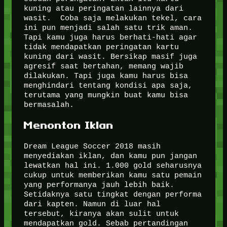
kuning atau peringatan lainnya dari
wasit.
Coba saja melakukan tekel, cara
ini pun menjadi salah satu trik aman.
Tapi kamu juga harus berhati-hati agar
tidak mendapatkan peringatan kartu
kuning dari wasit. Bersikap masif juga
agresif saat bertahan, memang wajib
dilakukan. Tapi juga kamu harus bisa
menghindari tentang kondisi apa saja,
terutama yang mungkin buat kamu bisa
bermasalah.
Menonton Iklan
Dream League Soccer 2018 masih
menyediakan iklan, dan kamu pun jangan
lewatkan hal ini. 1.000 gold seharusnya
cukup untuk memberikan kamu satu pemain
yang performanya jauh lebih baik.
Setidaknya satu tingkat dengan performa
dari kapten.
Namun di luar hal
tersebut, kiranya akan sulit untuk
mendapatkan gold. Sebab pertandingan