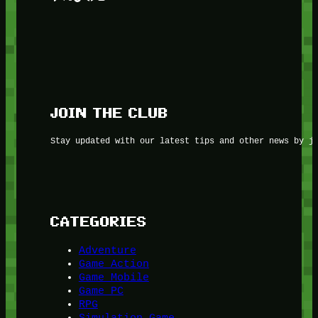
JOIN THE CLUB
Stay updated with our latest tips and other news by j
CATEGORIES
Adventure
Game Action
Game Mobile
Game PC
RPG
Simulation Game