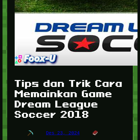
Tips dan Trik Cara
Memainkan Game
Dream League
Soccer 2018
Des 23, 2024