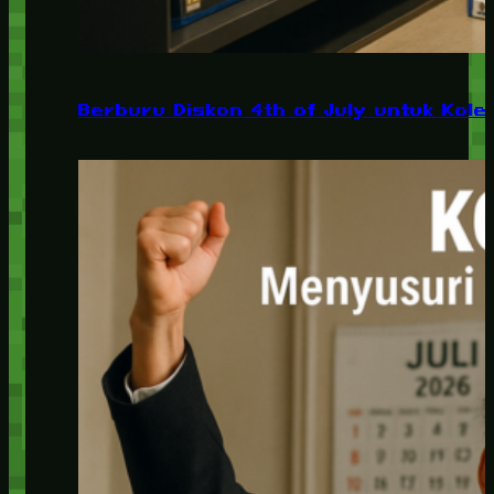
Berburu Diskon 4th of July untuk Kolek