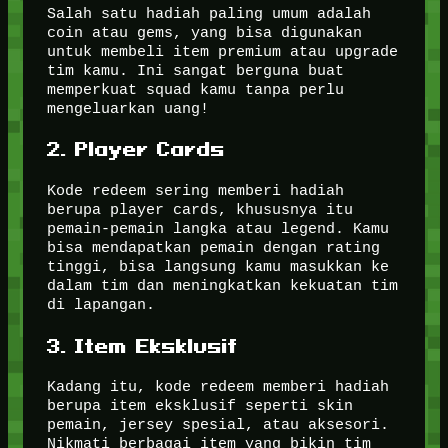
Salah satu hadiah paling umum adalah
coin atau gems, yang bisa digunakan
untuk membeli item premium atau upgrade
tim kamu. Ini sangat berguna buat
memperkuat squad kamu tanpa perlu
mengeluarkan uang!
2
. Player
Cards
Kode redeem sering memberi hadiah
berupa player cards, khususnya itu
pemain-pemain langka atau legend. Kamu
bisa mendapatkan pemain dengan rating
tinggi, bisa langsung kamu masukkan ke
dalam tim dan meningkatkan kekuatan tim
di lapangan.
3
. Item
Eksklusif
Kadang itu, kode redeem memberi hadiah
berupa item eksklusif seperti skin
pemain, jersey spesial, atau aksesori.
Nikmati berbagai item yang bikin tim