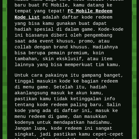
baru buat FC Mobile, kamu datang ke
tempat yang tepat!
FC Mobile Redeem
adalah daftar kode redeem
Kode List
yang bisa kamu gunakan buat dapat
hadiah spesial di dalam game. Kode-kode
ini biasanya diberi oleh pengembang
saat ada event khusus, promo, atau
collab dengan brand khusus. Hadiahnya
bisa berupa pemain premium, koin
tambahan, skin eksklusif, atau item
lainnya yang bisa memperkuat tim kamu.
Untuk cara pakainya itu gampang banget,
tinggal masukin kode ke bagian redeem
di menu game. Setelah itu, hadiah
akanlangsung masuk ke akun kamu,
pastikan kamu tidak ketinggalan info
tentang kode redeem paling baru. Salin
kode yang ada di daftar ini, masuk ke
menu redeem di game, dan masukkan
kodenya untuk mendapatkan hadiahmu.
Jangan lupa, kode redeem ini sangat
singkat, jadi pastikan kamu cepet-cepet