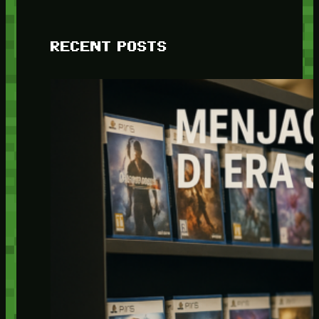
RECENT POSTS