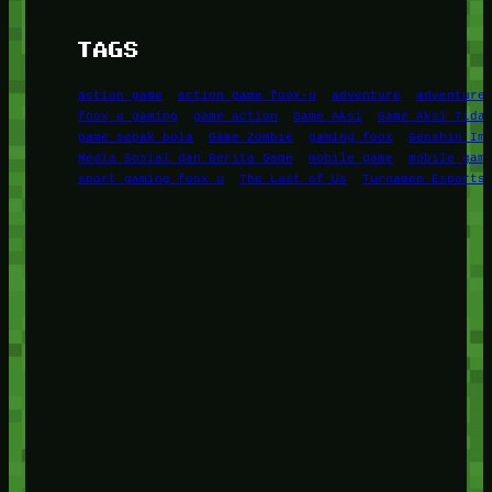
TAGS
action game
action game foox-u
adventure
adventure
foox u gaming
game action
Game Aksi
Game Aksi Tida
game sepak bola
Game Zombie
gaming foox
Genshin Im
Media Sosial dan Berita Game
mobile game
mobile gam
sport gaming foox u
The Last of Us
Turnamen Esports