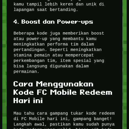
kamu tampil lebih keren dan unik di
lapangan saat bertanding.
4
. Boost
dan Power-ups
Beberapa kode juga memberikan boost
atau power-up yang membantu kamu
meningkatkan performa tim dalam
pertandingan. Seperti meningkatkan
stamina pemain atau mempercepat
perkembangan tim, item spesial yang
bisa langsung digunakan dalam
permainan.
Cara Menggunakan
Kode FC Mobile Redeem
Hari ini
Mau tahu cara gampang tukar kode redeem
di FC Mobile hari ini, gampang banget!
Langkah awal, pastikan kamu sudah punya