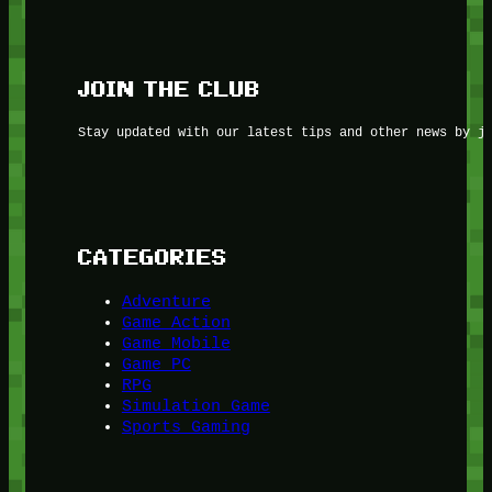
JOIN THE CLUB
Stay updated with our latest tips and other news by j
CATEGORIES
Adventure
Game Action
Game Mobile
Game PC
RPG
Simulation Game
Sports Gaming