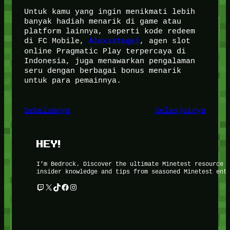
Untuk kamu yang ingin menikmati lebih
banyak hadiah menarik di game atau
platform lainnya, seperti kode redeem
di FC Mobile,
, agen slot
Alexistogel
online Pragmatic Play terpercaya di
Indonesia, juga menawarkan pengalaman
seru dengan berbagai bonus menarik
untuk para pemainnya.
Sebelumnya
Selanjutnya
HEY!
I’m Bedrock. Discover the ultimate Minetest resource 
insider knowledge and tips from seasoned Minetest ent
Twitch
X
TikTok
Facebook
Instagram