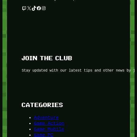
Twitch
X
TikTok
Facebook
Instagram
JOIN THE CLUB
Stay updated with our latest tips and other news by j
CATEGORIES
Adventure
Game Action
Game Mobile
Game PC