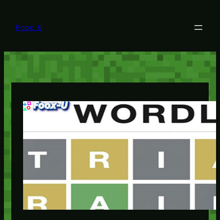
Lewati
ke
konten
Foox U