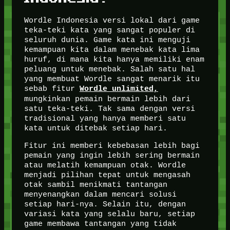
Wordle Indonesia versi lokal dari game
teka-teki kata yang sangat populer di
seluruh dunia. Game kata ini menguji
kemampuan kita dalam menebak kata lima
huruf, di mana kita hanya memiliki enam
peluang untuk menebak. Salah satu hal
yang membuat Wordle sangat menarik itu
sebab fitur
Wordle unlimited,
mungkinkan pemain bermain lebih dari
satu teka-teki. Tak sama dengan versi
tradisional yang hanya memberi satu
kata untuk ditebak setiap hari.
Fitur ini memberi kebebasan lebih bagi
pemain yang ingin lebih sering bermain
atau melatih kemampuan otak. Wordle
menjadi pilihan tepat untuk mengasah
otak sambil menikmati tantangan
menyenangkan dalam mencari solusi
setiap hari-nya. Selain itu, dengan
variasi kata yang selalu baru, setiap
game membawa tantangan yang tidak