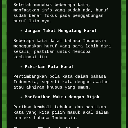
Setelah menebak beberapa kata,
manfaatkan info yang sudah ada, huruf
sudah benar fokus pada penggabungan
huruf lain-nya.
Jangan Takut Mengulang Huruf
Beberapa kata dalam bahasa Indonesia
menggunakan huruf yang sama lebih dari
sekali, pastikan untuk mencoba
kombinasi itu.
Pikirkan Pola Huruf
Pertimbangkan pola kata dalam bahasa
Indonesia, seperti kata dengan awalan
atau akhiran khusus yang umum.
Manfaatkan Waktu dengan Bijak
Periksa kembali tebakan dan pastikan
kata yang kita pilih masuk akal dalam
konteks bahasa Indonesia.