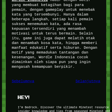
Wordle Indonesia
yang membuat ketagihan bagi para
pemain, dengan gameplay untuk menebak
kata yang tersembunyi. Hanya dalam
beberapa langkah, setiap kali pemain
sukses menemukan kata, ada rasa
kepuasan tersendiri yang menambah
motivasi untuk terus bermain. Selain
itu, game ini juga dapat melatih otak
dan menambah kosa kata, hingga memberi
manfaat edukatif serta hiburan. Dengan
motif yang memadukan tantangan dan
kesenangan, Wordle Indonesia cocok
dimainkan oleh siapa pun yang ingin
mengasah kemampuan berpikir.
Sebelumnya
Selanjutnya
HEY!
I’m Bedrock. Discover the ultimate Minetest resource 
insider knowledge and tips from seasoned Minetest ent