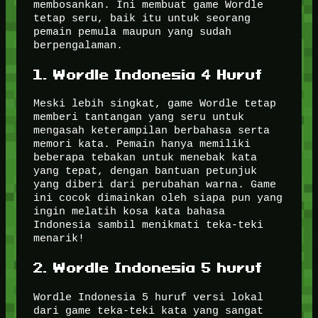
membosankan. Ini membuat game Wordle
tetap seru, baik itu untuk seorang
pemain pemula maupun yang sudah
berpengalaman.
1. Wordle Indonesia 4 Huruf
Meski lebih singkat, game Wordle tetap
memberi tantangan yang seru untuk
mengasah keterampilan berbahasa serta
memori kata. Pemain hanya memiliki
beberapa tebakan untuk menebak kata
yang tepat, dengan bantuan petunjuk
yang diberi dari perubahan warna. Game
ini cocok dimainkan oleh siapa pun yang
ingin melatih kosa kata bahasa
Indonesia sambil menikmati teka-teki
menarik!
2. Wordle Indonesia 5 huruf
Wordle Indonesia 5 huruf versi lokal
dari game teka-teki kata yang sangat