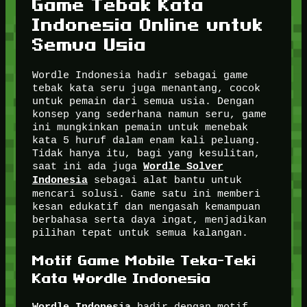
Game Tebak Kata
Indonesia Online untuk
Semua Usia
Wordle Indonesia hadir sebagai game
tebak kata seru juga menantang, cocok
untuk pemain dari semua usia. Dengan
konsep yang sederhana namun seru, game
ini mungkinkan pemain untuk menebak
kata 5 huruf dalam enam kali peluang.
Tidak hanya itu, bagi yang kesulitan,
saat ini ada juga
Wordle Solver
sebagai alat bantu untuk
Indonesia
mencari solusi. Game satu ini memberi
kesan edukatif dan mengasah kemampuan
berbahasa serta daya ingat, menjadikan
pilihan tepat untuk semua kalangan.
Motif Game Mobile Teka-Teki
Kata Wordle Indonesia
hadir dengan motif