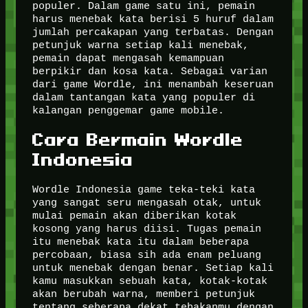
populer. Dalam game satu ini, pemain
harus menebak kata berisi 5 huruf dalam
jumlah percakapan yang terbatas. Dengan
petunjuk warna setiap kali menebak,
pemain dapat mengasah kemampuan
berpikir dan kosa kata. Sebagai varian
dari game Wordle, ini menambah keseruan
dalam tantangan kata yang populer di
kalangan penggemar game mobile.
Cara Bermain Wordle
Indonesia
Wordle Indonesia game teka-teki kata
yang sangat seru mengasah otak, untuk
mulai pemain akan diberikan kotak
kosong yang harus diisi. Tugas pemain
itu menebak kata itu dalam beberapa
percobaan, biasa sih ada enam peluang
untuk menebak dengan benar. Setiap kali
kamu masukkan sebuah kata, kotak-kotak
akan berubah warna, memberi petunjuk
tentang seberapa dekat tebakanmu dengan