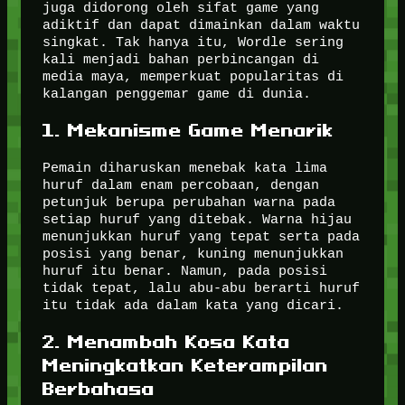
juga didorong oleh sifat game yang
adiktif dan dapat dimainkan dalam waktu
singkat. Tak hanya itu, Wordle sering
kali menjadi bahan perbincangan di
media maya, memperkuat popularitas di
kalangan penggemar game di dunia.
1. Mekanisme Game Menarik
Pemain diharuskan menebak kata lima
huruf dalam enam percobaan, dengan
petunjuk berupa perubahan warna pada
setiap huruf yang ditebak. Warna hijau
menunjukkan huruf yang tepat serta pada
posisi yang benar, kuning menunjukkan
huruf itu benar. Namun, pada posisi
tidak tepat, lalu abu-abu berarti huruf
itu tidak ada dalam kata yang dicari.
2. Menambah Kosa Kata
Meningkatkan Keterampilan
Berbahasa