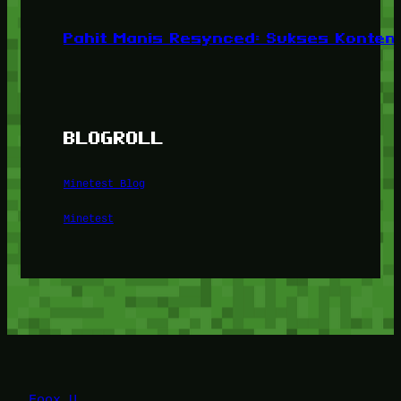
Pahit Manis Resynced: Sukses Konten,
BLOGROLL
Minetest Blog
Minetest
Foox U