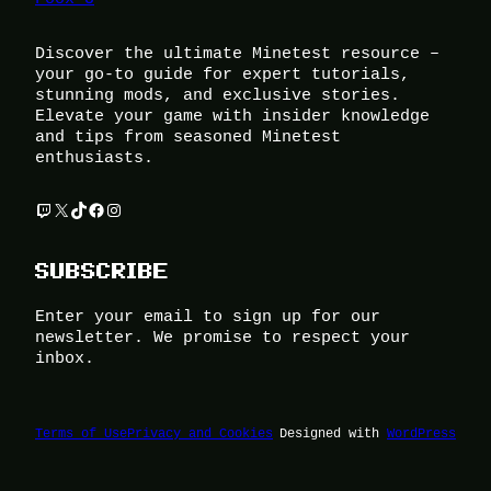
Discover the ultimate Minetest resource –
your go-to guide for expert tutorials,
stunning mods, and exclusive stories.
Elevate your game with insider knowledge
and tips from seasoned Minetest
enthusiasts.
Twitch
X
TikTok
Facebook
Instagram
SUBSCRIBE
Enter your email to sign up for our
newsletter. We promise to respect your
inbox.
Terms of Use
Privacy and Cookies
Designed with
WordPress