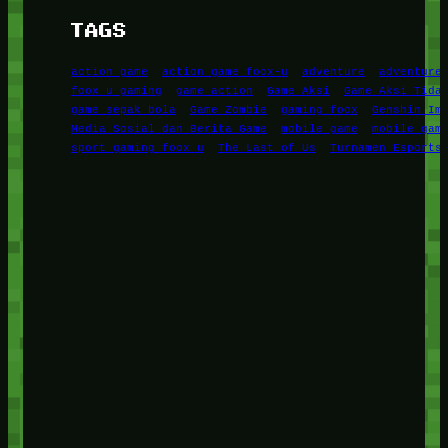
TAGS
action game
action game foox-u
adventure
adventure
foox u gaming
game action
Game Aksi
Game Aksi Tida
game sepak bola
Game Zombie
gaming foox
Genshin Im
Media Sosial dan Berita Game
mobile game
mobile gam
sport gaming foox u
The Last of Us
Turnamen Esports