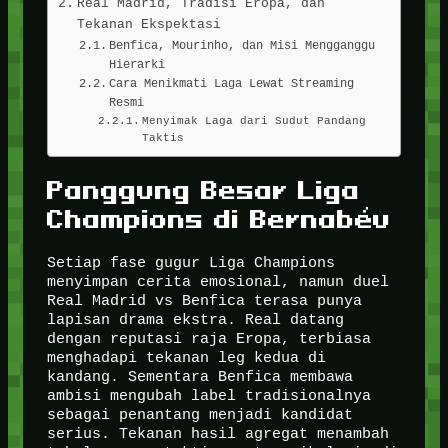
Real Madrid, Tradisi Eropa, dan
Tekanan Ekspektasi
Benfica, Mourinho, dan Misi Mengganggu
Hierarki
Cara Menikmati Laga Lewat Streaming
Resmi
Menyimak Laga dari Sudut Pandang
Taktis
Panggung Besar Liga
Champions di Bernabéu
Setiap fase gugur Liga Champions
menyimpan cerita emosional, namun duel
Real Madrid vs Benfica terasa punya
lapisan drama ekstra. Real datang
dengan reputasi raja Eropa, terbiasa
menghadapi tekanan leg kedua di
kandang. Sementara Benfica membawa
ambisi mengubah label tradisionalnya
sebagai penantang menjadi kandidat
serius. Tekanan hasil agregat menambah