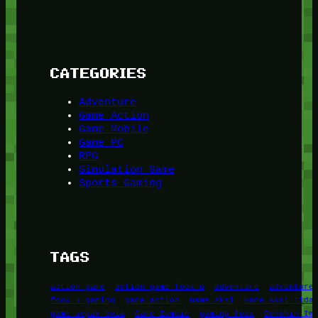
CATEGORIES
Adventure
Game Action
Game Mobile
Game PC
RPG
Simulation Game
Sports Gaming
TAGS
action game
action game foox-u
adventure
adventure
foox u gaming
game action
Game Aksi
Game Aksi Tida
game sepak bola
Game Zombie
gaming foox
Genshin Im