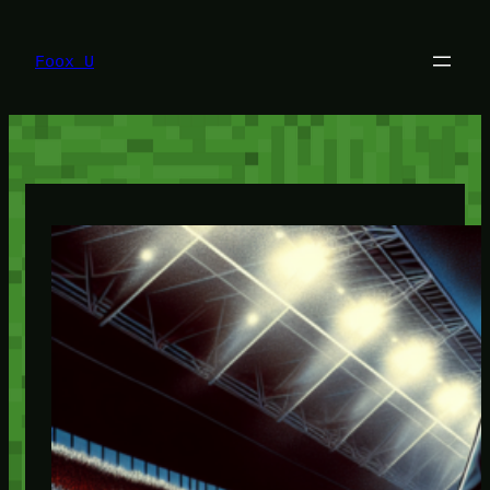
Lewati
ke
konten
Foox U