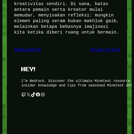
kreativitas sendiri. Di sana, batas
antara pemain serta kreator mulai
memudar, menyisakan refleksi: mungkin
elemen paling seram bukan makhluk gaib,
melainkan betapa bebasnya imajinasi
kita ketika diberi ruang untuk bermain.
Sebelumnya
Selanjutnya
HEY!
I’m Bedrock. Discover the ultimate Minetest resource 
insider knowledge and tips from seasoned Minetest ent
Twitch
X
TikTok
Facebook
Instagram