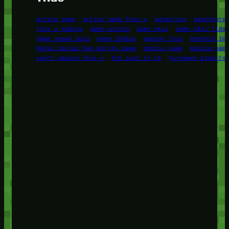
action game
action game foox-u
adventure
adventure
foox u gaming
game action
Game Aksi
Game Aksi Tida
game sepak bola
Game Zombie
gaming foox
Genshin Im
Media Sosial dan Berita Game
mobile game
mobile gam
sport gaming foox u
The Last of Us
Turnamen Esports