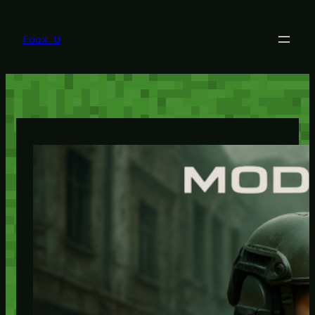
Lewati
ke
konten
Foox U