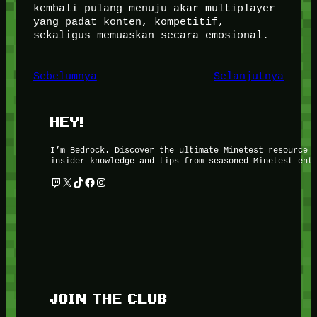
kembali pulang menuju akar multiplayer
yang padat konten, kompetitif,
sekaligus memuaskan secara emosional.
Sebelumnya
Selanjutnya
HEY!
I’m Bedrock. Discover the ultimate Minetest resource 
insider knowledge and tips from seasoned Minetest ent
Twitch
X
TikTok
Facebook
Instagram
JOIN THE CLUB