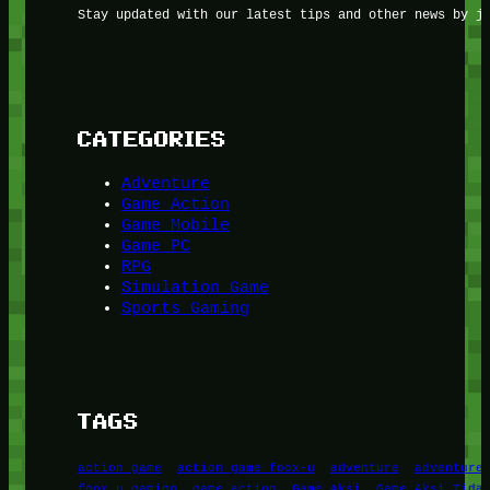
Stay updated with our latest tips and other news by j
CATEGORIES
Adventure
Game Action
Game Mobile
Game PC
RPG
Simulation Game
Sports Gaming
TAGS
action game
action game foox-u
adventure
adventure
foox u gaming
game action
Game Aksi
Game Aksi Tida