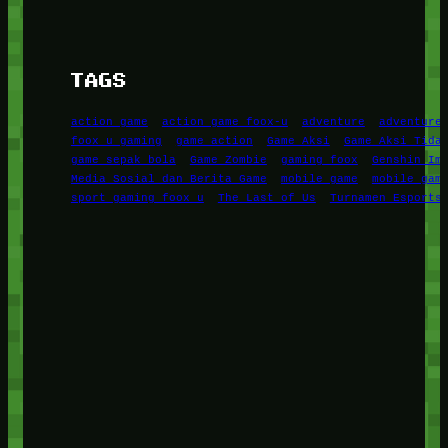
TAGS
action game
action game foox-u
adventure
adventure
foox u gaming
game action
Game Aksi
Game Aksi Tida
game sepak bola
Game Zombie
gaming foox
Genshin Im
Media Sosial dan Berita Game
mobile game
mobile gam
sport gaming foox u
The Last of Us
Turnamen Esports