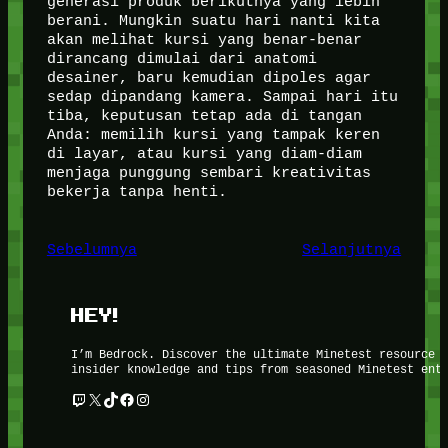
generasi produk berikutnya yang lebih
berani. Mungkin suatu hari nanti kita
akan melihat kursi yang benar-benar
dirancang dimulai dari anatomi
desainer, baru kemudian dipoles agar
sedap dipandang kamera. Sampai hari itu
tiba, keputusan tetap ada di tangan
Anda: memilih kursi yang tampak keren
di layar, atau kursi yang diam-diam
menjaga punggung sembari kreativitas
bekerja tanpa henti.
Sebelumnya
Selanjutnya
HEY!
I’m Bedrock. Discover the ultimate Minetest resource 
insider knowledge and tips from seasoned Minetest ent
Twitch
X
TikTok
Facebook
Instagram