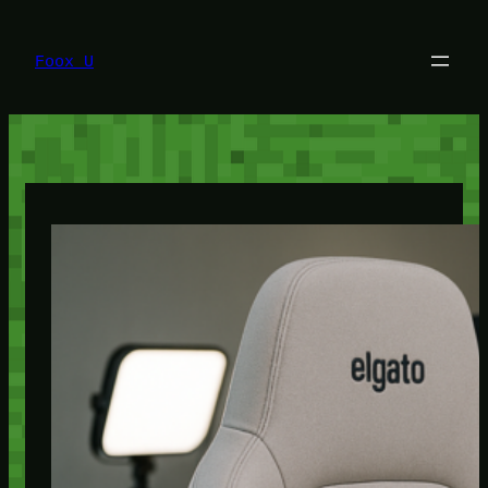
Lewati
ke
konten
Foox U