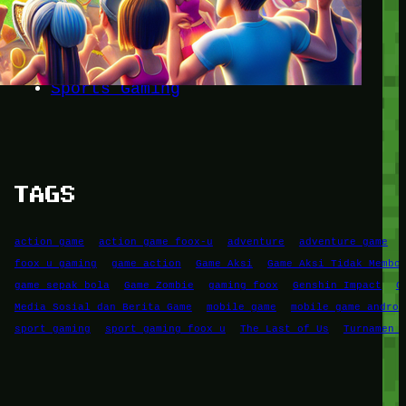
Game Mobile
Game PC
RPG
Simulation Game
Sports Gaming
TAGS
action game
action game foox-u
adventure
adventure game
foox u gaming
game action
Game Aksi
Game Aksi Tidak Membo
game sepak bola
Game Zombie
gaming foox
Genshin Impact
G
Media Sosial dan Berita Game
mobile game
mobile game androi
sport gaming
sport gaming foox u
The Last of Us
Turnamen 