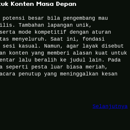
ntuk Konten Masa Depan
 potensi besar bila pengembang mau
ilis. Tambahan lapangan unik,
serta mode kompetitif dengan aturan
tas menyeluruh. Saat ini, fondasi
 sesi kasual. Namun, agar layak disebut
an konten yang memberi alasan kuat untuk
entar lalu beralih ke judul lain. Pada
a seperti pesta luar biasa meriah,
acara penutup yang meninggalkan kesan
Selanjutnya