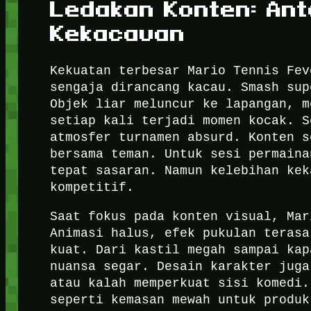
Ledakan Konten: An
Kekacauan
Kekuatan terbesar Mario Tennis Fev
sengaja dirancang kacau. Smash sup
Objek liar meluncur ke lapangan, m
setiap kali terjadi momen kocak. S
atmosfer turnamen absurd. Konten s
bersama teman. Untuk sesi permaina
tepat sasaran. Namun kelebihan kek
kompetitif.
Saat fokus pada konten visual, Mar
Animasi halus, efek pukulan terasa
kuat. Dari kastil megah sampai kap
nuansa segar. Desain karakter juga
atau kalah memperkuat sisi komedi.
seperti kemasan mewah untuk produk