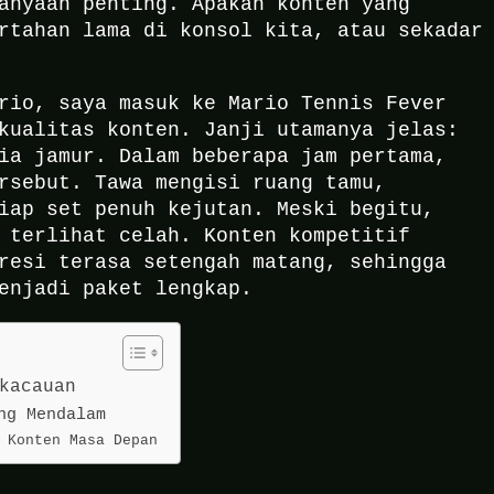
anyaan penting. Apakah konten yang
rtahan lama di konsol kita, atau sekadar
rio, saya masuk ke Mario Tennis Fever
kualitas konten. Janji utamanya jelas:
ia jamur. Dalam beberapa jam pertama,
rsebut. Tawa mengisi ruang tamu,
iap set penuh kejutan. Meski begitu,
 terlihat celah. Konten kompetitif
resi terasa setengah matang, sehingga
enjadi paket lengkap.
kacauan
ng Mendalam
 Konten Masa Depan