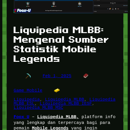
Liquipedia MLBB:
Mengenal Sumber
Statistik Mobile
Legends
Feb 1, 2025
Game Mobile
Liquipedia
, 
Liquipedia MLBB
, 
Liquipedia
MLBB ESL
, 
Liquipedia MLBB IESF
, 
Liquipedia MLBB MSC
–
platform info
Foox U
Liquipedia MLBB,
yang lengkap dan terpercaya bagi para
pemain
yang ingin
Mobile Legends