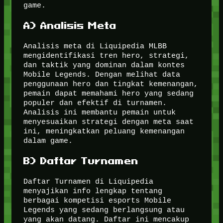
game.
A) Analisis Meta
Analisis meta di Liquipedia MLBB
mengidentifikasi tren hero, strategi,
dan taktik yang dominan dalam kontes
Mobile Legends. Dengan melihat data
penggunaan hero dan tingkat kemenangan,
pemain dapat memahami hero yang sedang
populer dan efektif di turnamen.
Analisis ini membantu pemain untuk
menyesuaikan strategi dengan meta saat
ini, meningkatkan peluang kemenangan
dalam game.
B) Daftar Turnamen
Daftar Turnamen di Liquipedia
menyajikan info lengkap tentang
berbagai kompetisi esports Mobile
Legends yang sedang berlangsung atau
yang akan datang. Daftar ini mencakup