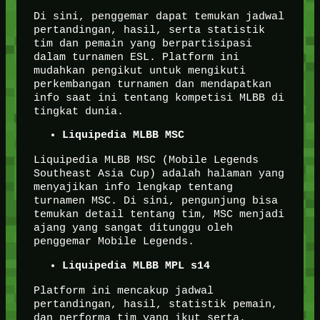
Di sini, penggemar dapat temukan jadwal
pertandingan, hasil, serta statistik
tim dan pemain yang berpartisipasi
dalam turnamen ESL. Platform ini
mudahkan pengikut untuk mengikuti
perkembangan turnamen dan mendapatkan
info saat ini tentang kompetisi MLBB di
tingkat dunia.
Liquipedia MLBB MSC
Liquipedia MLBB MSC (Mobile Legends
Southeast Asia Cup) adalah halaman yang
menyajikan info lengkap tentang
turnamen MSC. Di sini, pengunjung bisa
temukan detail tentang tim, MSC menjadi
ajang yang sangat ditunggu oleh
penggemar Mobile Legends.
Liquipedia MLBB MPL s14
Platform ini mencakup jadwal
pertandingan, hasil, statistik pemain,
dan performa tim yang ikut serta.