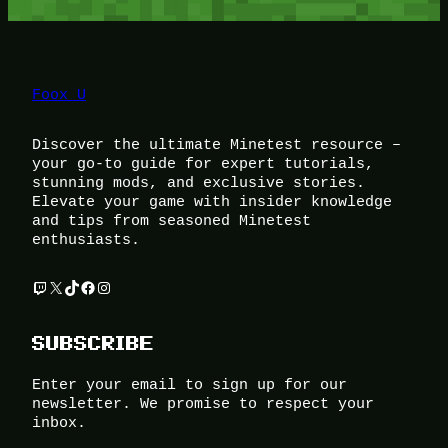
Foox U
Discover the ultimate Minetest resource –
your go-to guide for expert tutorials,
stunning mods, and exclusive stories.
Elevate your game with insider knowledge
and tips from seasoned Minetest
enthusiasts.
Twitch
X
TikTok
Facebook
Instagram
SUBSCRIBE
Enter your email to sign up for our
newsletter. We promise to respect your
inbox.