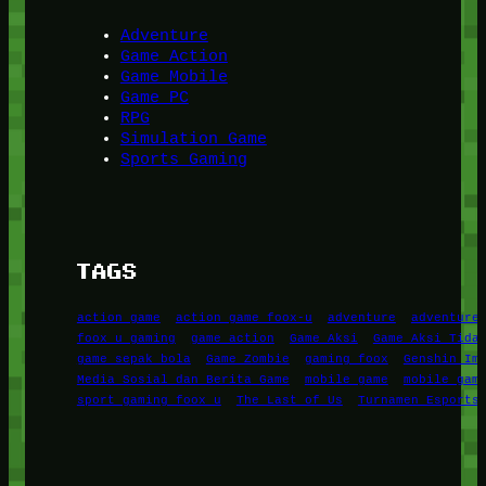
Adventure
Game Action
Game Mobile
Game PC
RPG
Simulation Game
Sports Gaming
TAGS
action game
action game foox-u
adventure
adventure
foox u gaming
game action
Game Aksi
Game Aksi Tida
game sepak bola
Game Zombie
gaming foox
Genshin Im
Media Sosial dan Berita Game
mobile game
mobile gam
sport gaming foox u
The Last of Us
Turnamen Esports