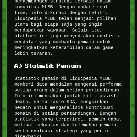
perkembangan strategi terbaik dalam
komunitas MLBB. Dengan update real-
time, info dikurasi dengan teliti,
Liquipedia MLBB telah menjadi pilihan
utama bagi siapa saja yang ingin
mendapatkan wawasan. Selain itu,
platform ini juga menyediakan analisis
mendalam yang membantu pemain untuk
meningkatkan keterampilan dalam game
lebih terarah.
A) Statistik Pemain
Statistik pemain di Liquipedia MLBB
memberi data mendalam mengenai performa
setiap orang dalam setiap pertandingan.
Info ini mencakup jumlah kill, assist,
death, serta rasio KDA, mungkinkan
pemain untuk menganalisis kontribusi
pemain di setiap pertandingan. Dengan
statistik yang terperinci, pemain dapat
melihat kekuatan dan kelemahan pemain,
serta evaluasi strategi yang perlu
diperbaiki.