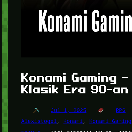
Konami Gaming –
Klasik Era 90-an
Jul 1, 2025
RPG
Alexistogel
, 
Konami
, 
Konami Gaming