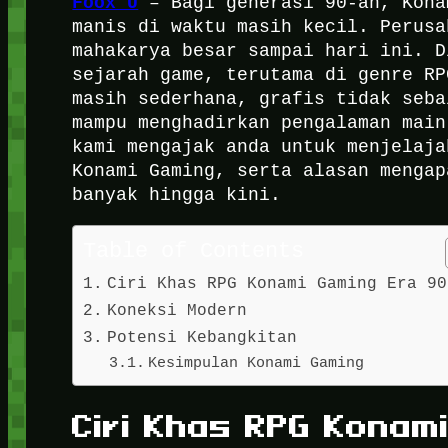
Foox U
– Bagi generasi 90-an, Kona
manis di waktu masih kecil. Perusa
mahakarya besar sampai hari ini. D
sejarah game, terutama di genre RP
masih sederhana, grafis tidak seb
mampu menghadirkan pengalaman main
kami mengajak anda untuk menjelaja
Konami Gaming, serta alasan mengap
banyak hingga kini.
Table of Contents
Ciri Khas RPG Konami Gaming Era 90
Koneksi Modern
Potensi Kebangkitan
Kesimpulan Konami Gaming
Ciri Khas RPG Konam