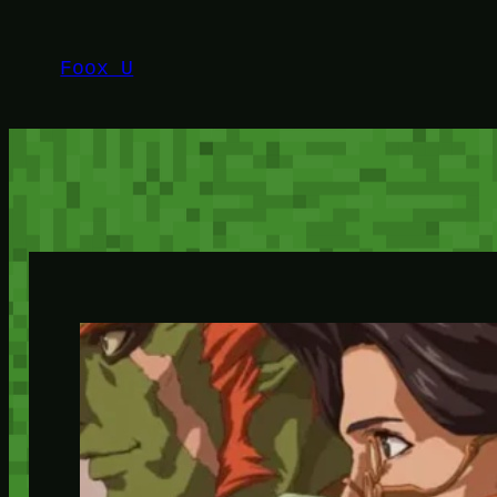
Lewati
ke
Foox U
konten