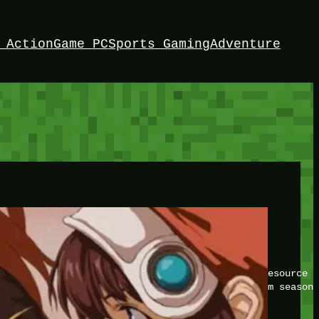
 Action
Game PC
Sports Gaming
Adventure
HEY!
I’m Bedrock. Discover the ultimate Minetest resource –
your game with insider knowledge and tips from seasone
Twitch
X
TikTok
Facebook
Instagram