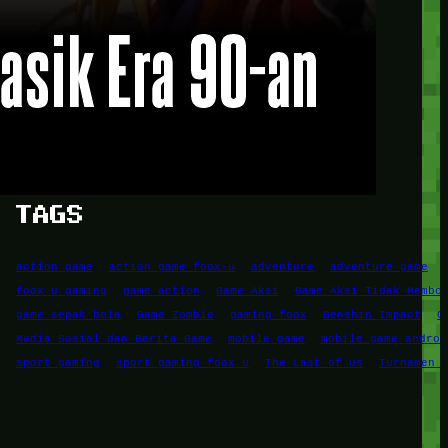
Game Mobile
Game PC
RPG
Simulation Game
Sports Gaming
TAGS
action game
action game foox-u
adventure
adventure game
foox u gaming
game action
Game Aksi
Game Aksi Tidak Membo
game sepak bola
Game Zombie
gaming foox
Genshin Impact
G
Media Sosial dan Berita Game
mobile game
mobile game androi
sport gaming
sport gaming foox u
The Last of Us
Turnamen 