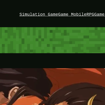
Simulation Game
Game Mobile
RPG
Game