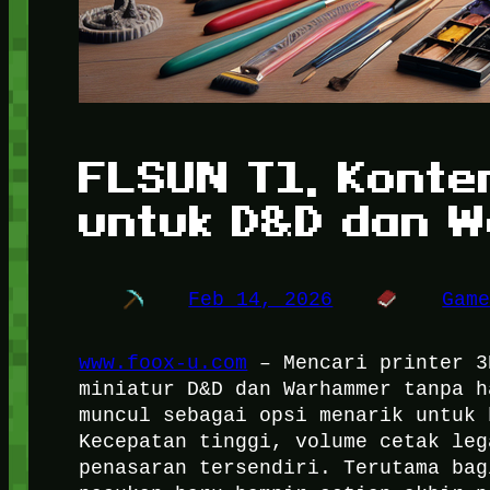
FLSUN T1, Konten
untuk D&D dan 
Feb 14, 2026
Gam
www.foox-u.com
– Mencari printer 3
miniatur D&D dan Warhammer tanpa h
muncul sebagai opsi menarik untuk 
Kecepatan tinggi, volume cetak leg
penasaran tersendiri. Terutama bag