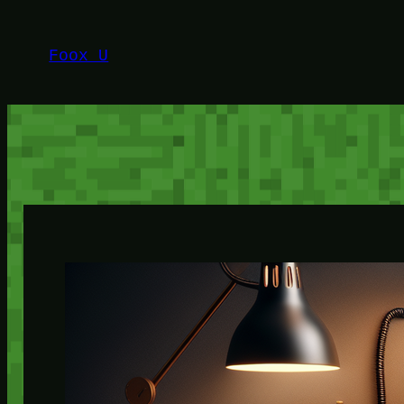
Lewati
ke
Foox U
konten