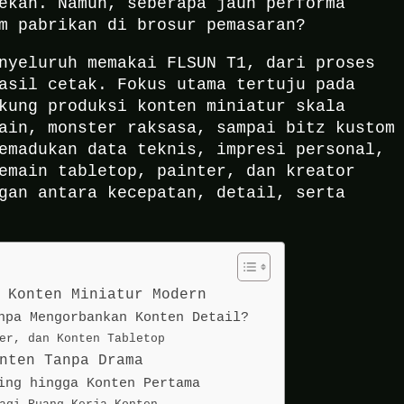
ekan. Namun, seberapa jauh performa
m pabrikan di brosur pemasaran?
nyeluruh memakai FLSUN T1, dari proses
asil cetak. Fokus utama tertuju pada
kung produksi konten miniatur skala
ain, monster raksasa, sampai bitz kustom
emadukan data teknis, impresi personal,
emain tabletop, painter, dan kreator
gan antara kecepatan, detail, serta
 Konten Miniatur Modern
npa Mengorbankan Konten Detail?
er, dan Konten Tabletop
nten Tanpa Drama
ing hingga Konten Pertama