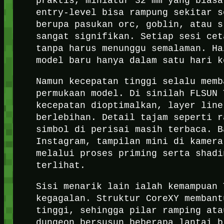
praktis, miniatur 32 mm yang biasa
entry-level bisa rampung sekitar s
berupa pasukan orc, goblin, atau s
sangat signifikan. Setiap sesi cet
tanpa harus menunggu semalaman. Ha
model baru hanya dalam satu hari k
Namun kecepatan tinggi selalu memb
permukaan model. Di sinilah FLSUN 
kecepatan dioptimalkan, layer line
berlebihan. Detail tajam seperti r
simbol di perisai masih terbaca. B
Instagram, tampilan mini di kamera
melalui proses priming serta shadi
terlihat.
Sisi menarik lain ialah kemampuan 
kegagalan. Struktur CoreXY membant
tinggi, sehingga pilar ramping ata
dungeon bersusun beberapa lantai b