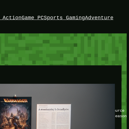
 Action
Game PC
Sports Gaming
Adventure
HEY!
I’m Bedrock. Discover the ultimate Minetest resource –
your game with insider knowledge and tips from seasone
Twitch
X
TikTok
Facebook
Instagram