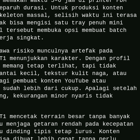
 memakan waktu 5–6 jam di printer FDM
eparuh durasi. Untuk produksi konten
keleton massal, selisih waktu ini terasa
ak bisa mengisi satu tray penuh mini
l tersebut membuka opsi membuat batch
erja singkat.
awa risiko munculnya artefak pada
T1 menunjukkan karakter. Dengan profil
 memang tetap terlihat, tapi tidak
antai kecil, tekstur kulit naga, atau
agi pembuat konten YouTube atau
 sudah lebih dari cukup. Apalagi setelah
ng, kekurangan minor nyaris tidak
T1 mencetak terrain besar tanpa banyak
u menjaga getaran rendah pada kecepatan
u dinding tipis tetap lurus. Konten
isa dibuat lebih cepat tanpa perlu