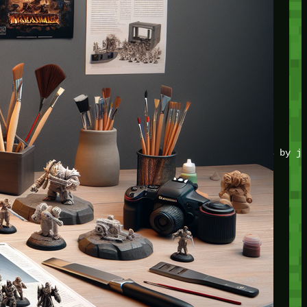
JOIN THE CLUB
Stay updated with our latest tips and other news by jo
CATEGORIES
Adventure
Game Action