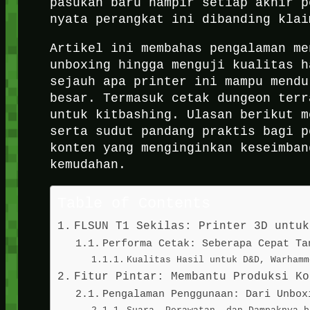
pasukan baru hampir setiap akhir p
nyata perangkat ini dibanding klai
Artikel ini membahas pengalaman me
unboxing hingga menguji kualitas h
sejauh apa printer ini mampu mendu
besar. Termasuk cetak dungeon terr
untuk kitbashing. Ulasan berikut m
serta sudut pandang praktis bagi p
konten yang menginginkan keseimban
kemudahan.
Table of Contents
FLSUN T1 Sekilas: Printer 3D untuk
Performa Cetak: Seberapa Cepat Ta
Kualitas Hasil untuk D&D, Warhamm
Fitur Pintar: Membantu Produksi Ko
Pengalaman Penggunaan: Dari Unbox