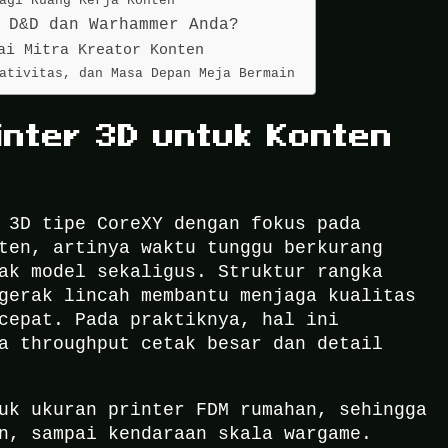
agi Ruang Kerja Konten
 D&D dan Warhammer Anda?
ai Mitra Kreator Konten
ativitas, dan Masa Depan Meja Bermain
inter 3D untuk Konten
 3D tipe CoreXY dengan fokus pada
ten, artinya waktu tunggu berkurang
ak model sekaligus. Struktur rangka
gerak lincah membantu menjaga kualitas
cepat. Pada praktiknya, hal ini
a throughput cetak besar dan detail
uk ukuran printer FDM rumahan, sehingga
n, sampai kendaraan skala wargame.