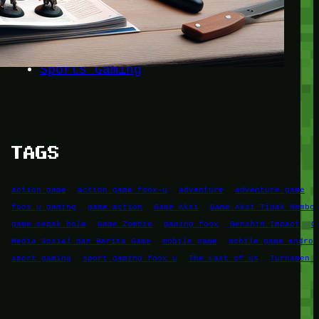
Game Mobile
Game PC
RPG
Simulation Game
Sports Gaming
TAGS
action game
action game foox-u
adventure
adventure game
foox u gaming
game action
Game Aksi
Game Aksi Tidak Membo
game sepak bola
Game Zombie
gaming foox
Genshin Impact
G
Media Sosial dan Berita Game
mobile game
mobile game androi
sport gaming
sport gaming foox u
The Last of Us
Turnamen 