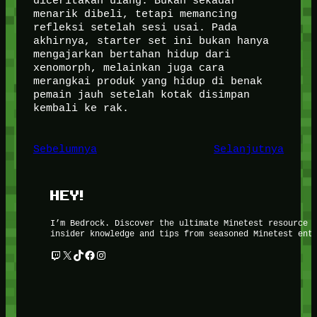
diceritakan ulang. Bukan sekadar
menarik dibeli, tetapi memancing
refleksi setelah sesi usai. Pada
akhirnya, starter set ini bukan hanya
mengajarkan bertahan hidup dari
xenomorph, melainkan juga cara
merangkai produk yang hidup di benak
pemain jauh setelah kotak disimpan
kembali ke rak.
Sebelumnya
Selanjutnya
HEY!
I’m Bedrock. Discover the ultimate Minetest resource 
insider knowledge and tips from seasoned Minetest ent
Twitch
X
TikTok
Facebook
Instagram