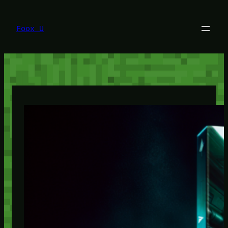
Lewati
ke
konten
Foox U