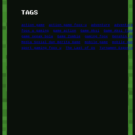
TAGS
action game
action game foox-u
adventure
adventure
foox u gaming
game action
Game Aksi
Game Aksi Tida
game sepak bola
Game Zombie
gaming foox
Genshin Im
Media Sosial dan Berita Game
mobile game
mobile gam
sport gaming foox u
The Last of Us
Turnamen Esports