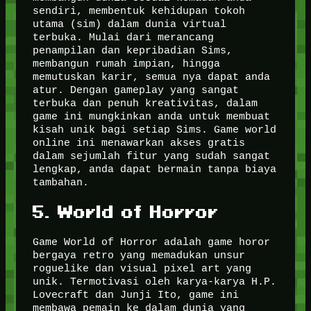
sendiri, membentuk kehidupan tokoh
utama (sim) dalam dunia virtual
terbuka. Mulai dari merancang
penampilan dan kepribadian Sims,
membangun rumah impian, hingga
memutuskan karir, semua nya dapat anda
atur. Dengan gameplay yang sangat
terbuka dan penuh kreativitas, dalam
game ini mungkinkan anda untuk membuat
kisah unik bagi setiap Sims. Game world
online ini menawarkan akses gratis
dalam sejumlah fitur yang sudah sangat
lengkap, anda dapat bermain tanpa biaya
tambahan.
5
. World
of Horror
Game World of Horror adalah game horor
bergaya retro yang memadukan unsur
roguelike dan visual pixel art yang
unik. Termotivasi oleh karya-karya H.P.
Lovecraft dan Junji Ito, game ini
membawa pemain ke dalam dunia yang