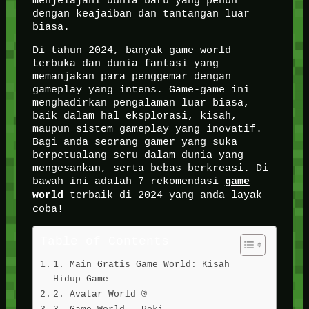
menjelajahi dunia baru yang penuh
dengan keajaiban dan tantangan luar
biasa.
Di tahun 2024, banyak
game world
terbuka dan dunia fantasi yang
memanjakan para penggemar dengan
gameplay yang intens. Game-game ini
menghadirkan pengalaman luar biasa,
baik dalam hal eksplorasi, kisah,
maupun sistem gameplay yang inovatif.
Bagi anda seorang gamer yang suka
berpetualang seru dalam dunia yang
mengesankan, serta bebas berkreasi. Di
bawah ini adalah 7 rekomendasi
game
terbaik di 2024 yang anda layak
world
coba!
Table of Contents
1. Main Gratis Game World: Kisah
Hidup Game
2. Avatar World ®
3. Game World – Poki