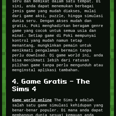
seru dan memikat dalam satu tempat. Di
sini, anda dapat menemukan berbagai
jenis game yang mudah diakses, mulai
dari game aksi, puzzle, hingga simulasi
dunia seru. Dengan akses mudah dan
gratis, Poki menghadirkan beragam genre
game yang cocok untuk semua usia dan
minat. Setiap game di Poki mempunyai
kontrol yang mudah namun tetap
menantang, mungkinkan pemain untuk
menikmati pengalaman bermain tanpa
perlu download. Di game world ini, anda
bisa menikmati lebih dari ratusan
pilihan game tanpa perlu mengunduh atau
menginstal aplikasi tambahan.
4
. Game
Gratis – The
Sims 4
The Sims 4 adalah
Game world online
salah satu game simulasi kehidupan yang
benar-benar populer. Di mana anda dapat
membangun dunia sesuai kemauan anda