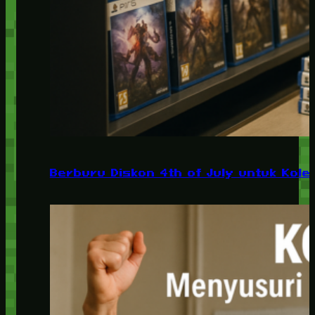
Berburu Diskon 4th of July untuk Kolek