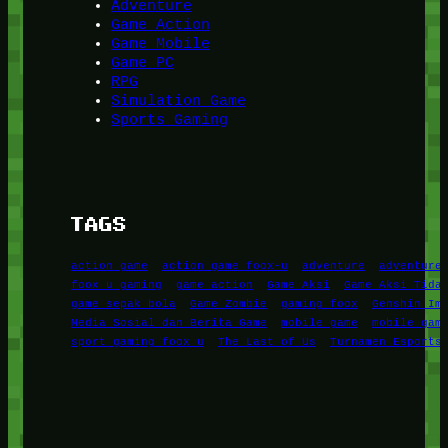
Adventure
Game Action
Game Mobile
Game PC
RPG
Simulation Game
Sports Gaming
TAGS
action game
action game foox-u
adventure
adventure
foox u gaming
game action
Game Aksi
Game Aksi Tida
game sepak bola
Game Zombie
gaming foox
Genshin Im
Media Sosial dan Berita Game
mobile game
mobile gam
sport gaming foox u
The Last of Us
Turnamen Esports