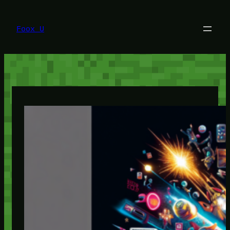
Lewati
ke
konten
Foox U