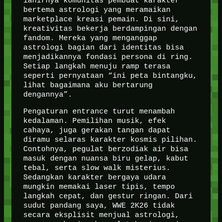
lahirnya komunitas pembuat karakter
bertema astrologi yang meramaikan
marketplace kreasi pemain. Di sini,
kreativitas bekerja berdampingan dengan
fandom. Mereka yang menganggap
astrologi bagian dari identitas bisa
menjadikannya fondasi persona di ring.
Setiap langkah menuju ramp terasa
seperti pernyataan “ini peta bintangku,
lihat bagaimana aku bertarung
dengannya”.
Pengaturan entrance turut menambah
kedalaman. Pemilihan musik, efek
cahaya, juga gerakan tangan dapat
diramu selaras karakter kosmis pilihan.
Contohnya, pegulat berzodiak air bisa
masuk dengan nuansa biru gelap, kabut
tebal, serta slow walk misterius.
Sedangkan karakter bergaya udara
mungkin memakai laser tipis, tempo
langkah cepat, dan gestur ringan. Dari
sudut pandang saya, WWE 2K26 tidak
secara eksplisit menjual astrologi,