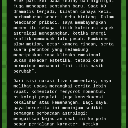
Efek partikel pada replay dan highlight
juga mendapat sentuhan baru. Saat KO
dramatis terjadi, kilatan cahaya kecil
berhamburan seperti debu bintang. Dalam
headcanon pribadi, saya membayangkan
momen itu sebagai titik kulminasi aspek
astrologi menegangkan, ketika energi
konflik memuncak lalu pecah. Kombinasi
slow motion, getar kamera ringan, serta
suara penonton yang melambung
menciptakan rasa klimaks emosional.
Bukan sekadar estetika, tetapi cara
permainan menandai “ini titik nasib
berubah”.
Dari sisi narasi live commentary, saya
melihat upaya merangkai cerita lebih
rapat. Komentator menyorot momentum,
psikologi pegulat, juga konsekuensi
kekalahan atau kemenangan. Bagi saya,
gaya bercerita ini meminjam sedikit
semangat pembacaan astrologi:
mengaitkan kejadian saat ini ke pola
besar perjalanan karakter. Ketika