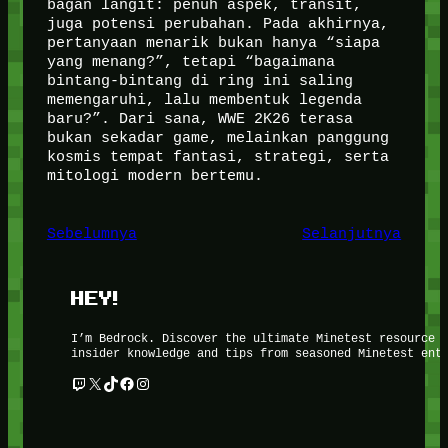
bagan langit: penuh aspek, transit,
juga potensi perubahan. Pada akhirnya,
pertanyaan menarik bukan hanya “siapa
yang menang?”, tetapi “bagaimana
bintang-bintang di ring ini saling
memengaruhi, lalu membentuk legenda
baru?”. Dari sana, WWE 2K26 terasa
bukan sekadar game, melainkan panggung
kosmis tempat fantasi, strategi, serta
mitologi modern bertemu.
Sebelumnya
Selanjutnya
HEY!
I’m Bedrock. Discover the ultimate Minetest resource 
insider knowledge and tips from seasoned Minetest ent
Twitch
X
TikTok
Facebook
Instagram