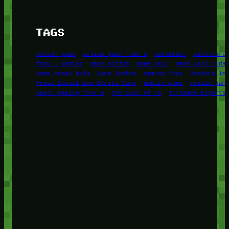
TAGS
action game
action game foox-u
adventure
adventure
foox u gaming
game action
Game Aksi
Game Aksi Tida
game sepak bola
Game Zombie
gaming foox
Genshin Im
Media Sosial dan Berita Game
mobile game
mobile gam
sport gaming foox u
The Last of Us
Turnamen Esports