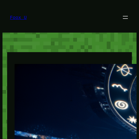
Lewati
ke
konten
Foox U