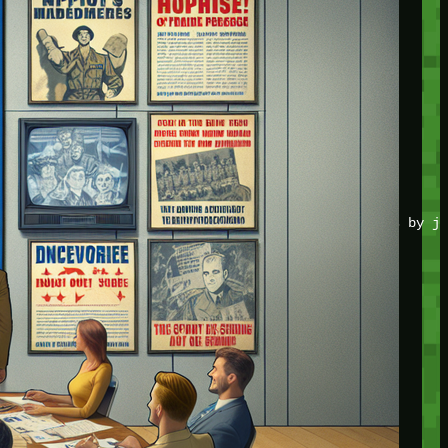
JOIN THE CLUB
Stay updated with our latest tips and other news by jo
CATEGORIES
Adventure
Game Action