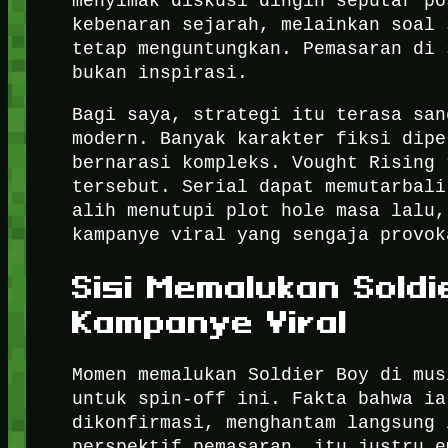
menyimak diskusi dingin seputar po
kebenaran sejarah, melainkan soal 
tetap menguntungkan. Pemasaran di 
bukan inspirasi.
Bagi saya, strategi itu terasa san
modern. Banyak karakter fiksi dipe
bernarasi kompleks. Vought Rising 
tersebut. Serial dapat memutarbali
alih menutupi plot hole masa lalu,
kampanye viral yang sengaja provok
Sisi Memalukan Sold
Kampanye Viral
Momen memalukan Soldier Boy di mus
untuk spin-off ini. Fakta bahwa ia
dikonfirmasi, menghantam langsung 
perspektif pemasaran, itu justru e