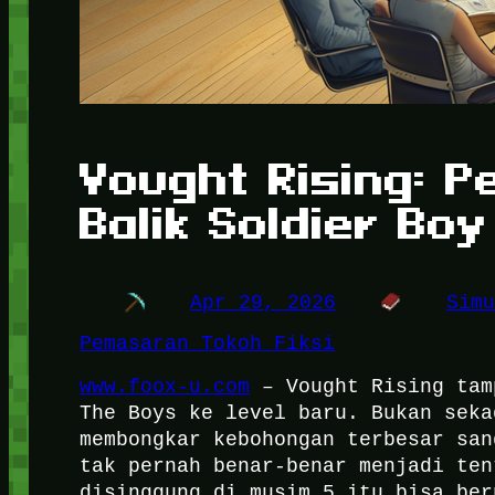
Vought Rising: 
Balik Soldier Boy
Apr 29, 2026
Sim
Pemasaran Tokoh Fiksi
www.foox-u.com
– Vought Rising tam
The Boys ke level baru. Bukan seka
membongkar kebohongan terbesar san
tak pernah benar-benar menjadi ten
disinggung di musim 5 itu bisa ber