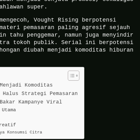
ahlawan super.
mengecoh, Vought Rising berpotensi
materi pemasaran paling agresif sejauh
in tahu penggemar, namun juga menyindir
tra tokoh publik. Serial ini berpotensi
hongan diubah menjadi komoditas hiburan
Menjadi Komoditas
 Halus Strategi Pemasaran
Bakar Kampanye Viral
 Utama
reatif
ya Konsumsi Citra