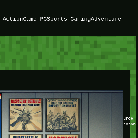
 Action
Game PC
Sports Gaming
Adventure
HEY!
I’m Bedrock. Discover the ultimate Minetest resource –
your game with insider knowledge and tips from seasone
Twitch
X
TikTok
Facebook
Instagram