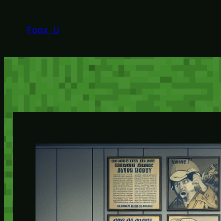
Lewati
ke
Foox U
konten