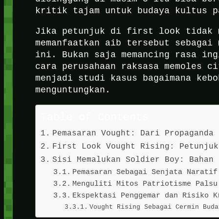
kritik tajam untuk budaya kultus p
Jika petunjuk di first look tidak 
memanfaatkan aib tersebut sebagai 
ini. Bukan saja memancing rasa ing
cara perusahaan raksasa memoles ci
menjadi studi kasus bagaimana kebo
menguntungkan.
Table of Contents
Pemasaran Vought: Dari Propaganda 
First Look Vought Rising: Petunjuk
Sisi Memalukan Soldier Boy: Bahan 
Pemasaran Sebagai Senjata Naratif
Menguliti Mitos Patriotisme Palsu
Ekspektasi Penggemar dan Risiko K
Vought Rising Sebagai Cermin Buda