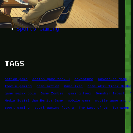
Game Mobile
Game PC
RPG
Simulation Game
Sports Gaming
TAGS
action game
action game foox-u
adventure
adventure game
foox u gaming
game action
Game Aksi
Game Aksi Tidak Membo
game sepak bola
Game Zombie
gaming foox
Genshin Impact
G
Media Sosial dan Berita Game
mobile game
mobile game androi
sport gaming
sport gaming foox u
The Last of Us
Turnamen 