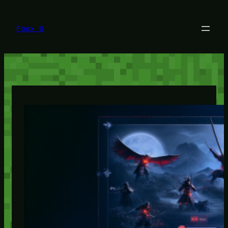
Lewati
ke
konten
Foox U