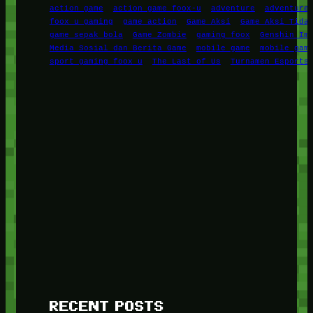
action game
action game foox-u
adventure
adventure
foox u gaming
game action
Game Aksi
Game Aksi Tida
game sepak bola
Game Zombie
gaming foox
Genshin Im
Media Sosial dan Berita Game
mobile game
mobile gam
sport gaming foox u
The Last of Us
Turnamen Esports
RECENT POSTS