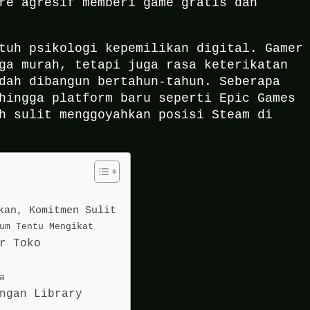
re agresif memberi game gratis dan
tuh psikologi kepemilikan digital. Gamer
ga murah, tetapi juga rasa keterikatan
dah dibangun bertahun-tahun. Seberapa
hingga platform baru seperti Epic Games
h sulit menggoyahkan posisi Steam di
kan, Komitmen Sulit
um Tentu Mengikat
r Toko
a
ngan Library