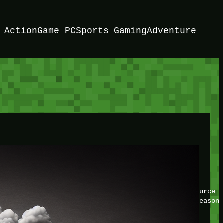
 Action
Game PC
Sports Gaming
Adventure
HEY!
I’m Bedrock. Discover the ultimate Minetest resource –
your game with insider knowledge and tips from seasone
Twitch
X
TikTok
Facebook
Instagram