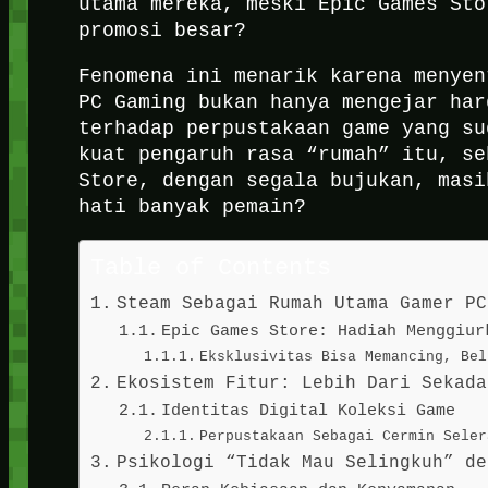
utama mereka, meski Epic Games Sto
promosi besar?
Fenomena ini menarik karena menyen
PC Gaming bukan hanya mengejar har
terhadap perpustakaan game yang su
kuat pengaruh rasa “rumah” itu, se
Store, dengan segala bujukan, masi
hati banyak pemain?
Table of Contents
Steam Sebagai Rumah Utama Gamer PC
Epic Games Store: Hadiah Menggiur
Eksklusivitas Bisa Memancing, Bel
Ekosistem Fitur: Lebih Dari Sekada
Identitas Digital Koleksi Game
Perpustakaan Sebagai Cermin Seler
Psikologi “Tidak Mau Selingkuh” de