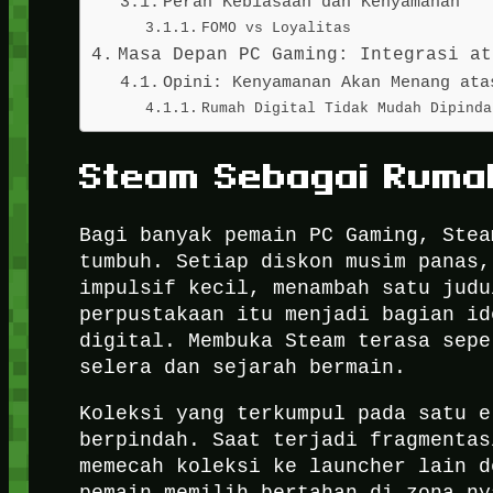
Peran Kebiasaan dan Kenyamanan
FOMO vs Loyalitas
Masa Depan PC Gaming: Integrasi at
Opini: Kenyamanan Akan Menang ata
Rumah Digital Tidak Mudah Dipinda
Steam Sebagai Ruma
Bagi banyak pemain PC Gaming, Stea
tumbuh. Setiap diskon musim panas,
impulsif kecil, menambah satu judu
perpustakaan itu menjadi bagian id
digital. Membuka Steam terasa sepe
selera dan sejarah bermain.
Koleksi yang terkumpul pada satu e
berpindah. Saat terjadi fragmentas
memecah koleksi ke launcher lain d
pemain memilih bertahan di zona ny