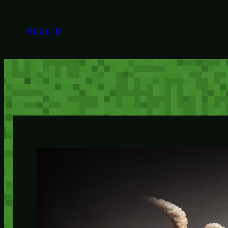
Lewati
ke
Foox U
konten