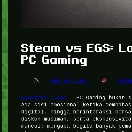
Steam vs EGS: L
PC Gaming
Des 23, 2025
Gam
www.foox-u.com
– PC Gaming bukan s
Ada sisi emosional ketika membahas
digital, hingga berinteraksi bersa
diskon musiman, serta eksklusivita
muncul: mengapa begitu banyak pema