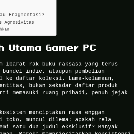
au Fragmentasi?
s Agresivitas
hkan
h Utama Gamer PC
m ibarat rak buku raksasa yang terus
 bundel indie, ataupun pembelian
l ke daftar koleksi. Lama-kelamaan,
entitas, bukan sekadar daftar produk
rti memasuki ruang pribadi, penuh jejak
kosistem menciptakan rasa enggan
i toko, muncul dilema: apakah rela
emi satu dua judul eksklusif? Banyak
aman. Mereka memprioritaskan konsistensi