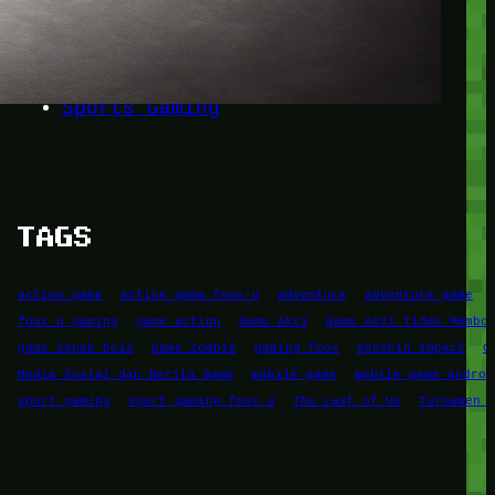
Game Mobile
Game PC
RPG
Simulation Game
Sports Gaming
TAGS
action game
action game foox-u
adventure
adventure game
foox u gaming
game action
Game Aksi
Game Aksi Tidak Membo
game sepak bola
Game Zombie
gaming foox
Genshin Impact
G
Media Sosial dan Berita Game
mobile game
mobile game androi
sport gaming
sport gaming foox u
The Last of Us
Turnamen 