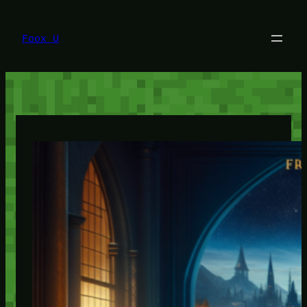
Lewati
ke
konten
Foox U