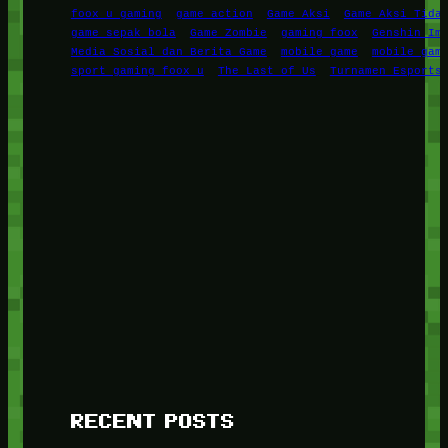
foox u gaming
game action
Game Aksi
Game Aksi Tida
game sepak bola
Game Zombie
gaming foox
Genshin Im
Media Sosial dan Berita Game
mobile game
mobile gam
sport gaming foox u
The Last of Us
Turnamen Esports
RECENT POSTS