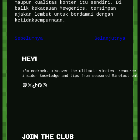
maupun kualitas konten itu sendiri. Di
balik kekacauan Mewgenics, tersimpan
ajakan lembut untuk berdamai dengan
ketidaksempurnaan.
Sebelumnya
Selanjutnya
HEY!
I’m Bedrock. Discover the ultimate Minetest resource 
insider knowledge and tips from seasoned Minetest ent
Twitch
X
TikTok
Facebook
Instagram
JOIN THE CLUB