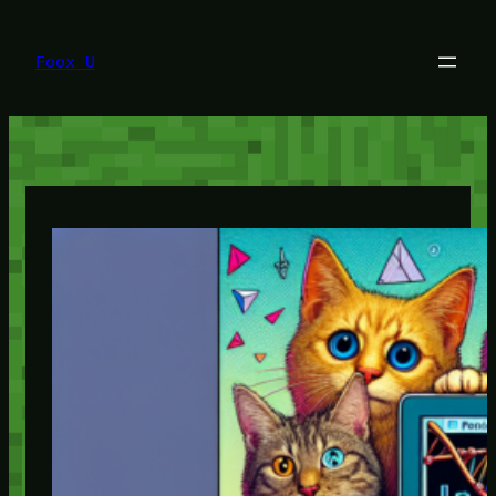
Lewati
ke
konten
Foox U