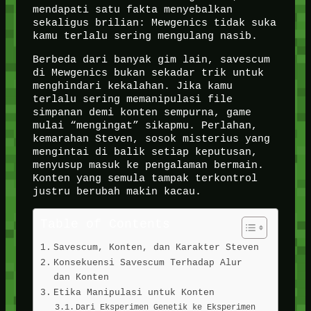
mendapati satu fakta menyebalkan
sekaligus brilian: Mewgenics tidak suka
kamu terlalu sering mengulang nasib.
Berbeda dari banyak gim lain, savescum
di Mewgenics bukan sekadar trik untuk
menghindari kekalahan. Jika kamu
terlalu sering memanipulasi file
simpanan demi konten sempurna, game
mulai “mengingat” sikapmu. Perlahan,
kemarahan Steven, sosok misterius yang
mengintai di balik setiap keputusan,
menyusup masuk ke pengalaman bermain.
Konten yang semula tampak terkontrol
justru berubah makin kacau.
Table of Contents
Savescum, Konten, dan Karakter Steven
Konsekuensi Savescum Terhadap Alur
dan Konten
Etika Manipulasi untuk Konten
Dari Eksperimen Genetik ke Eksperimen