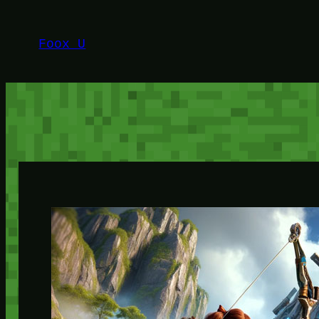
Lewati
ke
Foox U
konten