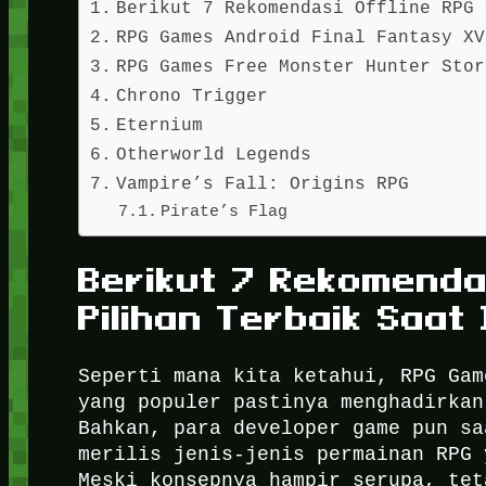
Berikut 7 Rekomendasi Offline RPG 
RPG Games Android Final Fantasy XV
RPG Games Free Monster Hunter Stor
Chrono Trigger
Eternium
Otherworld Legends
Vampire’s Fall: Origins RPG
Pirate’s Flag
Berikut 7 Rekomenda
Pilihan Terbaik Saat 
Seperti mana kita ketahui, RPG Gam
yang populer pastinya menghadirkan
Bahkan, para developer game pun sa
merilis jenis-jenis permainan RPG 
Meski konsepnya hampir serupa, tet