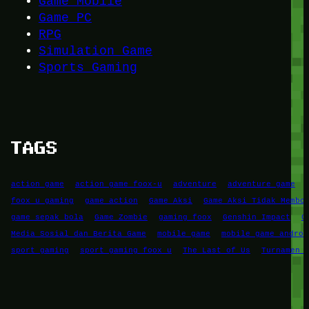
Game Mobile
Game PC
RPG
Simulation Game
Sports Gaming
TAGS
action game
action game foox-u
adventure
adventure game
foox u gaming
game action
Game Aksi
Game Aksi Tidak Membo
game sepak bola
Game Zombie
gaming foox
Genshin Impact
G
Media Sosial dan Berita Game
mobile game
mobile game androi
sport gaming
sport gaming foox u
The Last of Us
Turnamen 