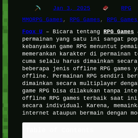
Jan 3, 2025
RPG
MMORPG Games
, 
RPG Games
, 
RPG Games
Foox U
RPG Games
– Bicara tentang
a
permainan yang satu ini sangat pop
kebanyakan game RPG menuntut pemai
memerankan karakter di permainan t
cuma selalu harus dimainkan secara
beberapa jenis offline RPG games y
offline.
Permainan RPG sendiri ber
dimainkan secara multiplayer denga
game RPG bisa dilakukan tanpa inte
offline RPG games terbaik saat ini
secara individual. Karena, memaink
internet ataupun bermain dengan m
Table of Contents