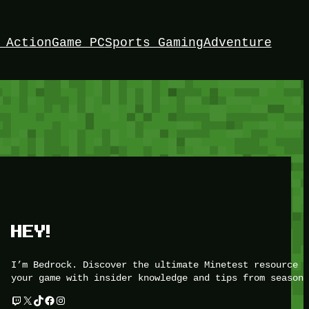
 Action
Game PC
Sports Gaming
Adventure
HEY!
I’m Bedrock. Discover the ultimate Minetest resource –
your game with insider knowledge and tips from seasone
Twitch
X
TikTok
Facebook
Instagram