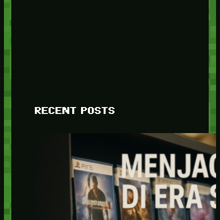
RECENT POSTS