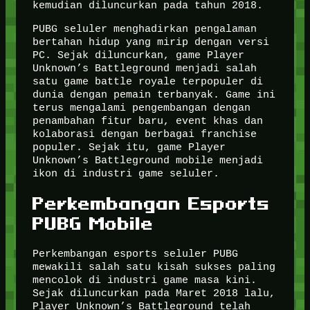
kemudian diluncurkan pada tahun 2018.
PUBG seluler menghadirkan pengalaman
bertahan hidup yang mirip dengan versi
PC. Sejak diluncurkan, game Player
Unknown’s Battleground menjadi salah
satu game battle royale terpopuler di
dunia dengan pemain terbanyak. Game ini
terus mengalami pengembangan dengan
penambahan fitur baru, event khas dan
kolaborasi dengan berbagai franchise
populer. Sejak itu, game Player
Unknown’s Battleground mobile menjadi
ikon di industri game seluler.
Perkembangan Esports
PUBG Mobile
Perkembangan esports seluler PUBG
mewakili salah satu kisah sukses paling
mencolok di industri game masa kini.
Sejak diluncurkan pada Maret 2018 lalu,
Player Unknown’s Battleground telah