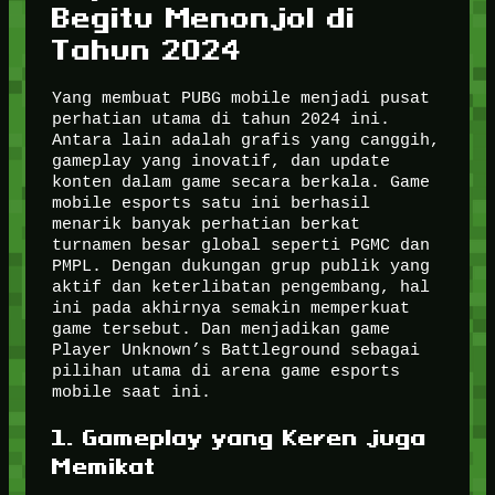
Begitu Menonjol di
Tahun 2024
Yang membuat PUBG mobile menjadi pusat
perhatian utama di tahun 2024 ini.
Antara lain adalah grafis yang canggih,
gameplay yang inovatif, dan update
konten dalam game secara berkala. Game
mobile esports satu ini berhasil
menarik banyak perhatian berkat
turnamen besar global seperti PGMC dan
PMPL. Dengan dukungan grup publik yang
aktif dan keterlibatan pengembang, hal
ini pada akhirnya semakin memperkuat
game tersebut. Dan menjadikan game
Player Unknown’s Battleground sebagai
pilihan utama di arena game esports
mobile saat ini.
1. Gameplay yang Keren juga
Memikat