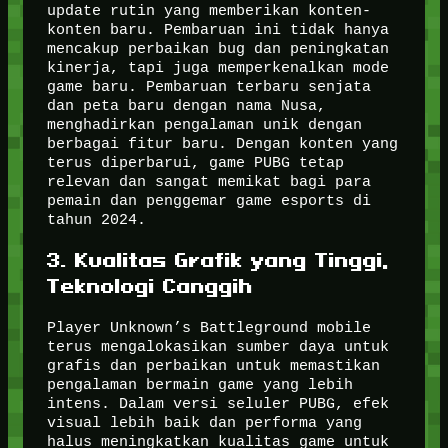
update rutin yang memberikan konten-
konten baru. Pembaruan ini tidak hanya
mencakup perbaikan bug dan peningkatan
kinerja, tapi juga memperkenalkan mode
game baru. Pembaruan terbaru senjata
dan peta baru dengan nama Nusa,
menghadirkan pengalaman unik dengan
berbagai fitur baru. Dengan konten yang
terus diperbarui, game PUBG tetap
relevan dan sangat memikat bagi para
pemain dan penggemar game esports di
tahun 2024.
3. Kualitas Grafik yang Tinggi,
Teknologi Canggih
Player Unknown’s Battleground mobile
terus mengalokasikan sumber daya untuk
grafis dan perbaikan untuk memastikan
pengalaman bermain game yang lebih
intens. Dalam versi seluler PUBG, efek
visual lebih baik dan performa yang
halus meningkatkan kualitas game untuk