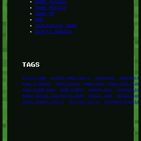
Game Action
Game Mobile
Game PC
RPG
Simulation Game
Sports Gaming
TAGS
action game
action game foox-u
adventure
adventure
foox u gaming
game action
Game Aksi
Game Aksi Tida
game sepak bola
Game Zombie
gaming foox
Genshin Im
Media Sosial dan Berita Game
mobile game
mobile gam
sport gaming foox u
The Last of Us
Turnamen Esports