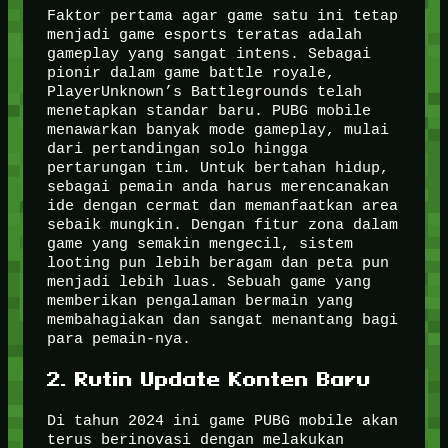
Faktor pertama agar game satu ini tetap
menjadi game esports teratas adalah
gameplay yang sangat intens. Sebagai
pionir dalam game battle royale,
PlayerUnknown’s Battlegrounds telah
menetapkan standar baru. PUBG mobile
menawarkan banyak mode gameplay, mulai
dari pertandingan solo hingga
pertarungan tim. Untuk bertahan hidup,
sebagai pemain anda harus merencanakan
ide dengan cermat dan memanfaatkan area
sebaik mungkin. Dengan fitur zona dalam
game yang semakin mengecil, sistem
looting pun lebih beragam dan peta pun
menjadi lebih luas. Sebuah game yang
memberikan pengalaman bermain yang
membahagiakan dan sangat menantang bagi
para pemain-nya.
2. Rutin Update Konten Baru
Di tahun 2024 ini game PUBG mobile akan
terus berinovasi dengan melakukan