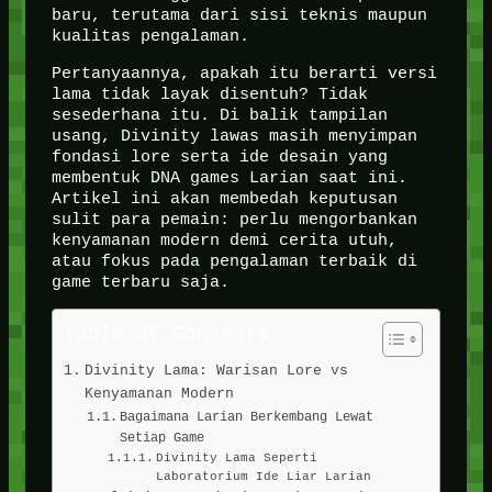
baru, terutama dari sisi teknis maupun
kualitas pengalaman.
Pertanyaannya, apakah itu berarti versi
lama tidak layak disentuh? Tidak
sesederhana itu. Di balik tampilan
usang, Divinity lawas masih menyimpan
fondasi lore serta ide desain yang
membentuk DNA games Larian saat ini.
Artikel ini akan membedah keputusan
sulit para pemain: perlu mengorbankan
kenyamanan modern demi cerita utuh,
atau fokus pada pengalaman terbaik di
game terbaru saja.
Table of Contents
Divinity Lama: Warisan Lore vs
Kenyamanan Modern
Bagaimana Larian Berkembang Lewat
Setiap Game
Divinity Lama Seperti
Laboratorium Ide Liar Larian