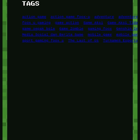
TAGS
action game
action game foox-u
adventure
adventure
foox u gaming
game action
Game Aksi
Game Aksi Tida
game sepak bola
Game Zombie
gaming foox
Genshin Im
Media Sosial dan Berita Game
mobile game
mobile gam
sport gaming foox u
The Last of Us
Turnamen Esports