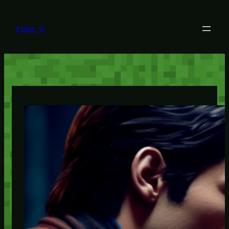
Lewati
ke
konten
Foox U