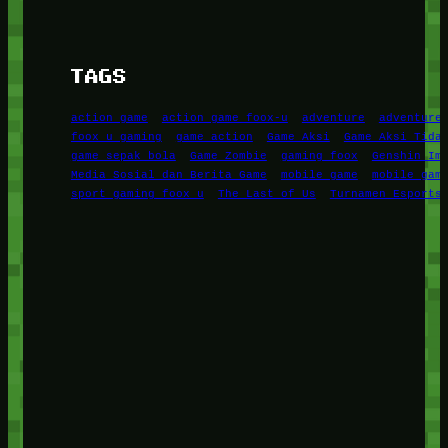
TAGS
action game
action game foox-u
adventure
adventure
foox u gaming
game action
Game Aksi
Game Aksi Tida
game sepak bola
Game Zombie
gaming foox
Genshin Im
Media Sosial dan Berita Game
mobile game
mobile gam
sport gaming foox u
The Last of Us
Turnamen Esports