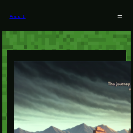
Lewati
ke
konten
Foox U