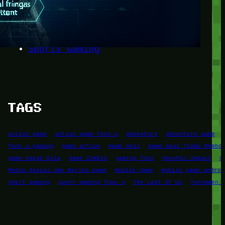
Game Mobile
Game PC
RPG
Simulation Game
Sports Gaming
TAGS
action game
action game foox-u
adventure
adventure game
foox u gaming
game action
Game Aksi
Game Aksi Tidak Membo
game sepak bola
Game Zombie
gaming foox
Genshin Impact
G
Media Sosial dan Berita Game
mobile game
mobile game androi
sport gaming
sport gaming foox u
The Last of Us
Turnamen 