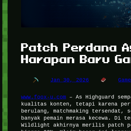
Patch Perdana A
Harapan Baru G
Jan 30, 2026
Gam
www.foox-u.com
– As Highguard semp
kualitas konten, tetapi karena per
berulang, matchmaking tersendat, s
banyak pemain merasa kecewa. Di te
Wildlight akhirnya merilis patch p