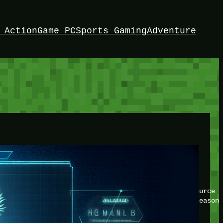
 Action
Game PC
Sports Gaming
Adventure
HEY!
I’m Bedrock. Discover the ultimate Minetest resource –
your game with insider knowledge and tips from seasone
Twitch
X
TikTok
Facebook
Instagram