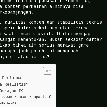
ng memicu rasa penasaran komunitas,
a konten permainan akhirnya bisa
rkepanjangan.
, kualitas konten dan stabilitas teknis
 spektakuler sekalipun akan terasa
u saat momen krusial. Itulah mengapa
sangat menentukan. Bukan sekadar daftar
ikap bahwa tim serius merawat game
berapa jauh patch ini mengubah
nya di atas kertas?
 Performa
a Realistis?
Beragam PC
 Depan Konten Kompetitif
omunitas