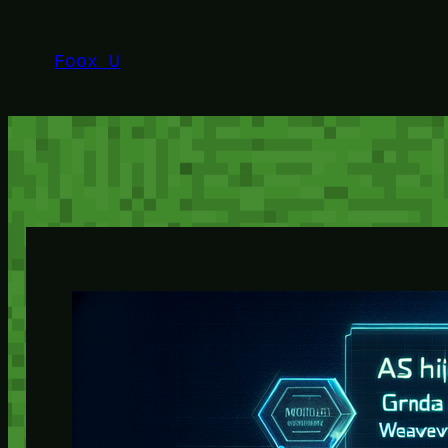
Lewati
ke
Foox U
konten