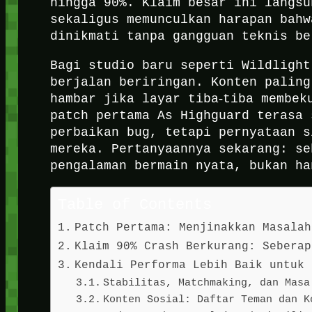
hingga 90%. Klaim besar ini langsu
sekaligus memunculkan harapan bahw
dinikmati tanpa gangguan teknis be
Bagi studio baru seperti Wildlight
berjalan beriringan. Konten paling
hambar jika layar tiba‑tiba membek
patch pertama As Highguard terasa 
perbaikan bug, tetapi pernyataan s
mereka. Pertanyaannya sekarang: se
pengalaman bermain nyata, bukan ha
Table of Contents
Patch Pertama: Menjinakkan Masalah
Klaim 90% Crash Berkurang: Seberap
Kendali Performa Lebih Baik untuk 
Stabilitas, Matchmaking, dan Masa
Konten Sosial: Daftar Teman dan K