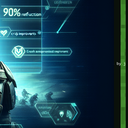
JOIN THE CLUB
Stay updated with our latest tips and other news by jo
CATEGORIES
Adventure
Game Action