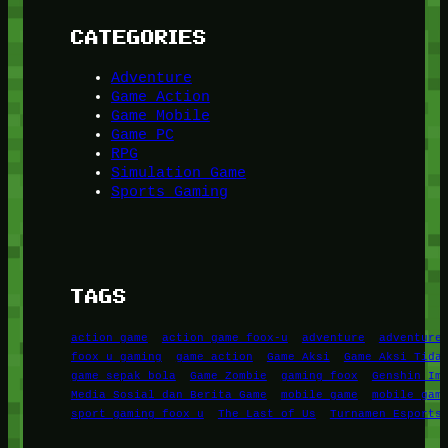
CATEGORIES
Adventure
Game Action
Game Mobile
Game PC
RPG
Simulation Game
Sports Gaming
TAGS
action game
action game foox-u
adventure
adventure
foox u gaming
game action
Game Aksi
Game Aksi Tida
game sepak bola
Game Zombie
gaming foox
Genshin Im
Media Sosial dan Berita Game
mobile game
mobile gam
sport gaming foox u
The Last of Us
Turnamen Esports