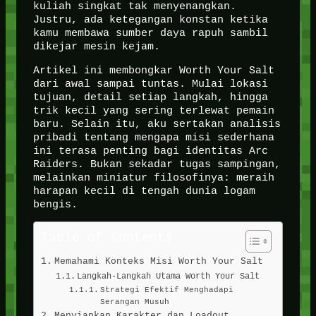
kuliah singkat tak menyenangkan.
Justru, ada ketegangan konstan ketika
kamu membawa sumber daya rapuh sambil
dikejar mesin kejam.
Artikel ini membongkar Worth Your Salt
dari awal sampai tuntas. Mulai lokasi
tujuan, detail setiap langkah, hingga
trik kecil yang sering terlewat pemain
baru. Selain itu, aku sertakan analisis
pribadi tentang mengapa misi sederhana
ini terasa penting bagi identitas Arc
Raiders. Bukan sekadar tugas sampingan,
melainkan miniatur filosofinya: meraih
harapan kecil di tengah dunia logam
bengis.
Table of Contents
Memahami Konteks Misi Worth Your Salt
Langkah-Langkah Utama Worth Your Salt
Strategi Efektif Menghadapi
Serangan Musuh
Menyiapkan Karakter dan Loadout