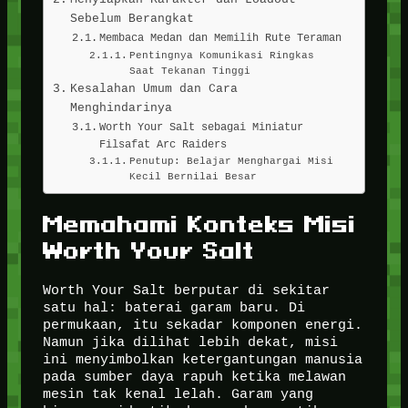
Sebelum Berangkat
Membaca Medan dan Memilih Rute Teraman
Pentingnya Komunikasi Ringkas
Saat Tekanan Tinggi
Kesalahan Umum dan Cara
Menghindarinya
Worth Your Salt sebagai Miniatur
Filsafat Arc Raiders
Penutup: Belajar Menghargai Misi
Kecil Bernilai Besar
Memahami Konteks Misi
Worth Your Salt
Worth Your Salt berputar di sekitar
satu hal: baterai garam baru. Di
permukaan, itu sekadar komponen energi.
Namun jika dilihat lebih dekat, misi
ini menyimbolkan ketergantungan manusia
pada sumber daya rapuh ketika melawan
mesin tak kenal lelah. Garam yang