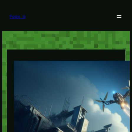
Lewati
ke
konten
Foox U