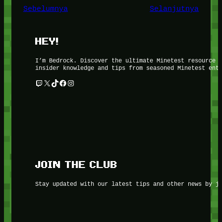
Sebelumnya
Selanjutnya
HEY!
I’m Bedrock. Discover the ultimate Minetest resource 
insider knowledge and tips from seasoned Minetest ent
Twitch
X
TikTok
Facebook
Instagram
JOIN THE CLUB
Stay updated with our latest tips and other news by j