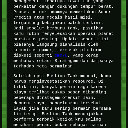
Management, tepatnya lewat tab yang
berkaitan dengan dukungan tempur berat.
Proses unlock umumnya memerlukan Super
Credits atau Medals hasil misi,
tergantung kebijakan patch terkini.
Jadi sebelum berburu tank, pastikan
kamu rutin menyelesaikan operasi planet
berstatus penting. Update seperti ini
biasanya langsung dianalisis oleh
komunitas gamer, termasuk platform
diskusi seperti
emo78
, yang kerap
membahas rotasi Stratagem dan dampaknya
terhadap meta permainan.
Setelah opsi Bastion Tank muncul, kamu
harus menginvestasikan resource. Di
titik ini, banyak pemain ragu karena
biaya terlihat cukup besar dibanding
beberapa Stratagem ofensif lain.
Menurut saya, pengeluaran tersebut
layak jika kamu sering bermain bersama
tim tetap. Bastion Tank menunjukkan
performa terbaik ketika kru saling
memahami peran, bukan sebagai mainan