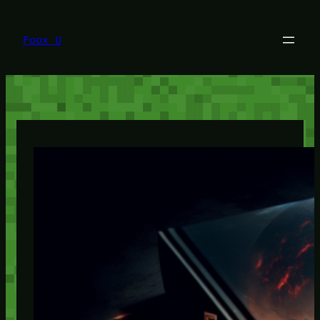
Lewati
ke
konten
Foox U