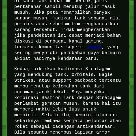
Di sana tank dapat membentuk garis
pertahanan sambil menutup jalur masuk
musuh. Jika peta menampilkan banyak
sarang musuh, jadikan tank sebagai alat
pemutus arus sebelum tim menghancurkan
sarang tersebut. Tidak mengherankan
jika pendekatan ini cepat menjadi bahan
diskusi di berbagai kanal gaming,
termasuk komunitas seperti
emo78
, yang
sering menyoroti perubahan gaya bermain
akibat hadirnya kendaraan baru.
Kedua, pikirkan kombinasi Stratagem
yang mendukung tank. Orbitals, Eagle
Strikes, atau support backpack tertentu
mampu menutup kelemahan tank dari
ancaman jarak dekat. Saya menyukai
kombinasi Bastion Tank dengan Stratagem
perlambat gerakan musuh, karena hal itu
memberi waktu lebih luas untuk
membidik. Selain itu, pemain infanteri
sebaiknya membawa senjata pelontar atau
roket sebagai cadangan antikendaraan.
Bila sesuatu menembus lapisan armor