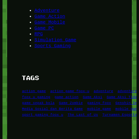
Adventure
Game Action
Game Mobile
Game PC
RPG
Simulation Game
Sports Gaming
TAGS
action game
action game foox-u
adventure
adventure
foox u gaming
game action
Game Aksi
Game Aksi Tida
game sepak bola
Game Zombie
gaming foox
Genshin Im
Media Sosial dan Berita Game
mobile game
mobile gam
sport gaming foox u
The Last of Us
Turnamen Esports