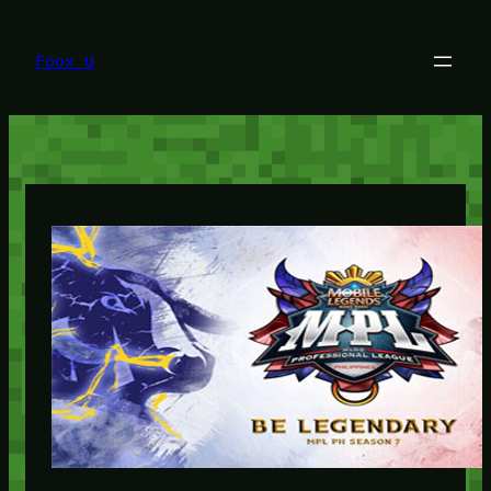
Lewati
ke
konten
Foox U