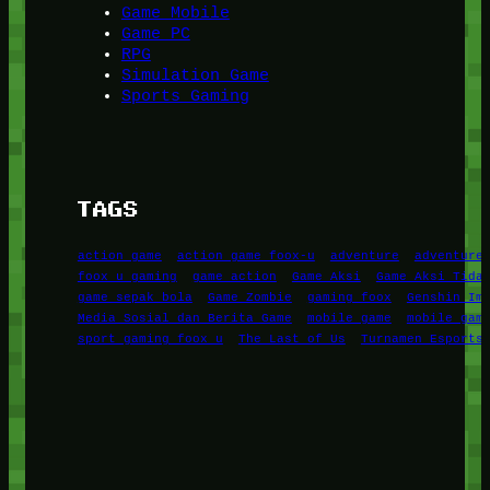
Game Mobile
Game PC
RPG
Simulation Game
Sports Gaming
TAGS
action game
action game foox-u
adventure
adventure
foox u gaming
game action
Game Aksi
Game Aksi Tida
game sepak bola
Game Zombie
gaming foox
Genshin Im
Media Sosial dan Berita Game
mobile game
mobile gam
sport gaming foox u
The Last of Us
Turnamen Esports