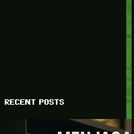
RECENT POSTS