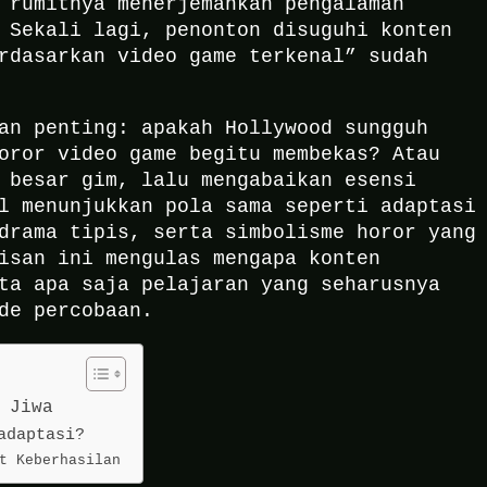
 rumitnya menerjemahkan pengalaman
 Sekali lagi, penonton disuguhi konten
rdasarkan video game terkenal” sudah
an penting: apakah Hollywood sungguh
oror video game begitu membekas? Atau
 besar gim, lalu mengabaikan esensi
l menunjukkan pola sama seperti adaptasi
drama tipis, serta simbolisme horor yang
isan ini mengulas mengapa konten
ta apa saja pelajaran yang seharusnya
de percobaan.
 Jiwa
adaptasi?
t Keberhasilan