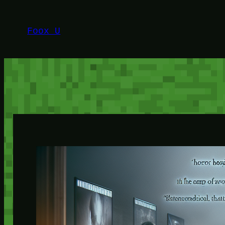
Lewati
ke
Foox U
konten