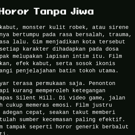
: Horor Tanpa Jiwa
kabut, monster kulit robek, atau sirene
nya bertumpu pada rasa bersalah, trauma,
asa lalu. Gim menjadikan kota tersebut
setiap karakter dihadapkan pada dosa
pak melupakan lapisan intim itu. Film
kan, efek kabut, serta sosok ikonis
angi penjelajahan batin tokoh utama.
yar terasa permukaan saja. Penonton
api kurang memperoleh ketegangan
apas Silent Hill. Di video game, jalan
h cukup memeras emosi. Film justru
 adegan cepat, seakan takut memberi
tulah sumber kecemasan paling efektif.
m tampak seperti horor generik berbalut
ti.