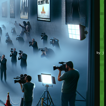
JOIN THE CLUB
Stay updated with our latest tips and other news by jo
CATEGORIES
Adventure
Game Action