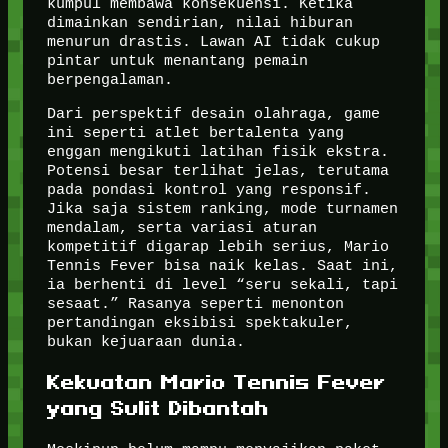
kumpul membawa konsekuensi. Ketika
dimainkan sendirian, nilai hiburan
menurun drastis. Lawan AI tidak cukup
pintar untuk menantang pemain
berpengalaman.
Dari perspektif desain olahraga, game
ini seperti atlet bertalenta yang
enggan mengikuti latihan fisik ekstra.
Potensi besar terlihat jelas, terutama
pada pondasi kontrol yang responsif.
Jika saja sistem ranking, mode turnamen
mendalam, serta variasi aturan
kompetitif digarap lebih serius, Mario
Tennis Fever bisa naik kelas. Saat ini,
ia berhenti di level “seru sekali, tapi
sesaat.” Rasanya seperti menonton
pertandingan eksibisi spektakuler,
bukan kejuaraan dunia.
Kekuatan Mario Tennis Fever
yang Sulit Dibantah