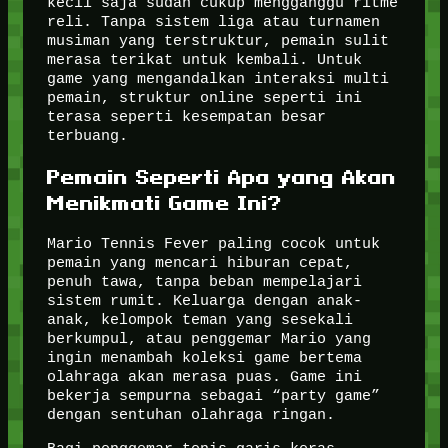
kecil saja sudah cukup mengganggu ritme
reli. Tanpa sistem liga atau turnamen
musiman yang terstruktur, pemain sulit
merasa terikat untuk kembali. Untuk
game yang mengandalkan interaksi multi
pemain, struktur online seperti ini
terasa seperti kesempatan besar
terbuang.
Pemain Seperti Apa yang Akan
Menikmati Game Ini?
Mario Tennis Fever paling cocok untuk
pemain yang mencari hiburan cepat,
penuh tawa, tanpa beban mempelajari
sistem rumit. Keluarga dengan anak-
anak, kelompok teman yang sesekali
berkumpul, atau penggemar Mario yang
ingin menambah koleksi game bertema
olahraga akan merasa puas. Game ini
bekerja sempurna sebagai “party game”
dengan sentuhan olahraga ringan.