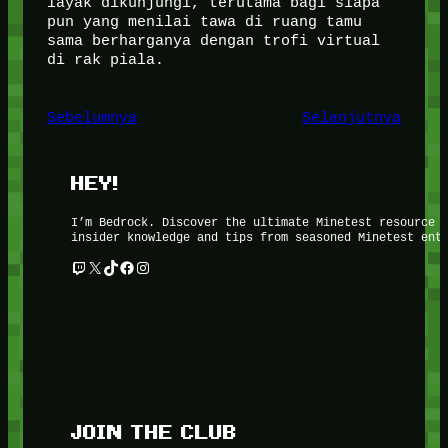
layak dikunjungi, terutama bagi siapa
pun yang menilai tawa di ruang tamu
sama berharganya dengan trofi virtual
di rak piala.
Sebelumnya
Selanjutnya
HEY!
I’m Bedrock. Discover the ultimate Minetest resource 
insider knowledge and tips from seasoned Minetest ent
Twitch
X
TikTok
Facebook
Instagram
JOIN THE CLUB