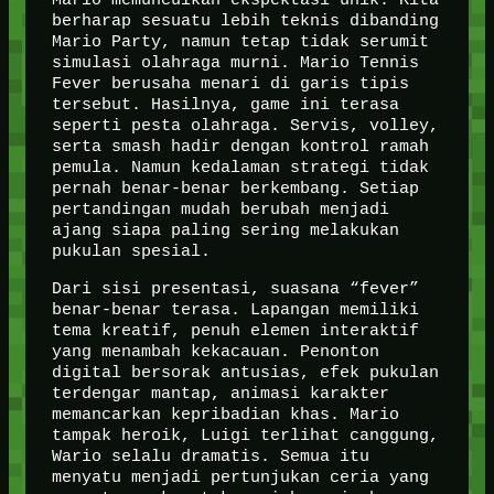
berharap sesuatu lebih teknis dibanding
Mario Party, namun tetap tidak serumit
simulasi olahraga murni. Mario Tennis
Fever berusaha menari di garis tipis
tersebut. Hasilnya, game ini terasa
seperti pesta olahraga. Servis, volley,
serta smash hadir dengan kontrol ramah
pemula. Namun kedalaman strategi tidak
pernah benar-benar berkembang. Setiap
pertandingan mudah berubah menjadi
ajang siapa paling sering melakukan
pukulan spesial.
Dari sisi presentasi, suasana “fever”
benar-benar terasa. Lapangan memiliki
tema kreatif, penuh elemen interaktif
yang menambah kekacauan. Penonton
digital bersorak antusias, efek pukulan
terdengar mantap, animasi karakter
memancarkan kepribadian khas. Mario
tampak heroik, Luigi terlihat canggung,
Wario selalu dramatis. Semua itu
menyatu menjadi pertunjukan ceria yang