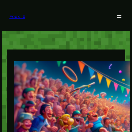
Lewati
ke
konten
Foox U