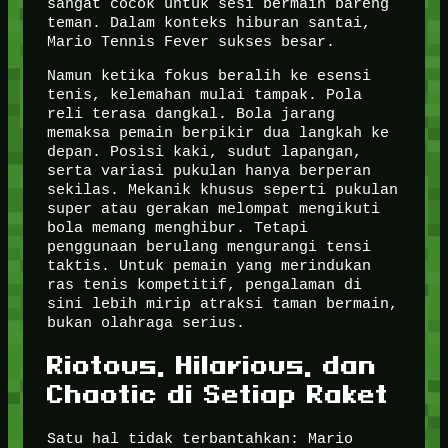
sangat cocok untuk sesi bermain bareng
teman. Dalam konteks hiburan santai,
Mario Tennis Fever sukses besar.
Namun ketika fokus beralih ke esensi
tenis, kelemahan mulai tampak. Pola
reli terasa dangkal. Bola jarang
memaksa pemain berpikir dua langkah ke
depan. Posisi kaki, sudut lapangan,
serta variasi pukulan hanya berperan
sekilas. Mekanik khusus seperti pukulan
super atau gerakan melompat mengikuti
bola memang menghibur. Tetapi
penggunaan berulang mengurangi tensi
taktis. Untuk pemain yang merindukan
ras tenis kompetitif, pengalaman di
sini lebih mirip atraksi taman bermain,
bukan olahraga serius.
Riotous, Hilarious, dan
Chaotic di Setiap Raket
Satu hal tidak terbantahkan: Mario