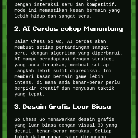
Dengan interaksi seru dan kompetitif,
mode ini memastikan kesan bermain yang
lebih hidup dan sangat seru.
2. AI Cerdas cukup Menantang
Dalam Chess Go Go, AI cerdas akan
membuat setiap pertandingan sangat
seru, dengan algoritma yang diperbarui.
AI mampu beradaptasi dengan strategi
yang anda terapkan, membuat setiap
langkah lebih sulit diprediksi. Ini
memberi kesan bermain game lebih
intens, di mana anda benar-benar perlu
berpikir kreatif dan menyusun taktik
yang tepat.
3. Desain Grafis Luar Biasa
Go Chess Go menawarkan desain grafis
yang luar biasa dengan visual 3D yang
detail, benar-benar memukau. Setiap
tokoh dalam papan catur dirancang