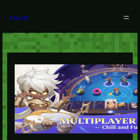
Lewati
ke
konten
Foox U