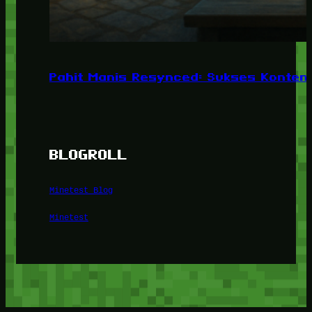
Pahit Manis Resynced: Sukses Konten,
BLOGROLL
Minetest Blog
Minetest