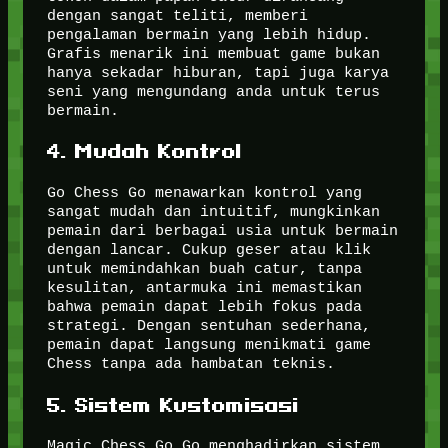
dengan sangat teliti, memberi
pengalaman bermain yang lebih hidup.
Grafis menarik ini membuat game bukan
hanya sekadar hiburan, tapi juga karya
seni yang mengundang anda untuk terus
bermain.
4. Mudah Kontrol
Go Chess Go menawarkan kontrol yang
sangat mudah dan intuitif, mungkinkan
pemain dari berbagai usia untuk bermain
dengan lancar. Cukup geser atau klik
untuk memindahkan buah catur, tanpa
kesulitan, antarmuka ini memastikan
bahwa pemain dapat lebih fokus pada
strategi. Dengan sentuhan sederhana,
pemain dapat langsung menikmati game
Chess tanpa ada hambatan teknis.
5. Sistem Kustomisasi
Magic Chess Go Go menghadirkan sistem