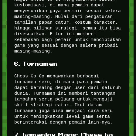
kustomisasi, di mana pemain dapat
menyesuaikan gaya bermain sesuai selera
masing-masing. Mulai dari pengaturan
tampilan papan catur, kostum karakter,
hingga pilihan strategi, semua itu bisa
disesuaikan. Fitur ini memberi
kebebasan bagi pemain untuk menciptakan
game yang sesuai dengan selera pribadi
masing-masing.
6. Turnamen
Chess Go Go menawarkan berbagai
turnamen seru, di mana para pemain
dapat bersaing dengan user dari seluruh
dunia. Turnamen ini memberi tantangan
tambahan serta peluang untuk menguji
skill strategi catur. Ikut dalam
turnamen juga bisa menjadi cara seru
untuk meningkatkan level game serta
berinteraksi dengan pemain lain-nya.
7. Gameplay Magic Chess Go