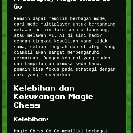
Go
Pemain dapat memilih berbagai mode,
dari mode multiplayer untuk bertanding
melawan pemain lain secara langsung,
atau melawan AI. AI di sini hadir
dengan tingkat kesulitan yang tidak
sama, setiap langkah dan strategi yang
diambil akan sangat mempengaruhi
permainan. Dengan kontrol yang mudah
dan tampilan antarmuka sederhana,
pemain bisa fokus pada strategi dengan
cara yang menyegarkan.
Kelebihan dan
Kekurangan Magic
Chess
Kelebihan:
Magic Chess Go Go memiliki berbagai