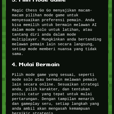
Magic Chess Go Go menyajikan macam-
macam pilihan mode game untuk
menyesuaikan preferensi pemain. Anda
bisa memilih untuk bermain melawan AI
dalam mode solo untuk latihan, atau
tantang diri anda dalam mode
multiplayer. Mungkinkan anda bertanding
melawan pemain lain secara langsung,
setiap mode memberi nuansa yang tidak
sama.
4. Mulai Bermain
Pilih mode game yang sesuai, seperti
mode solo atau bermain melawan pemain
lain secara online. Sesuaikan strategi
anda, pilih karakter, dan tentukan
posisi catur yang tepat untuk mulai
pertarungan. Dengan tampilan menarik
dan gameplay seru, setiap langkah yang
anda ambil akan mengasah kemampuan
berpikir strategis.