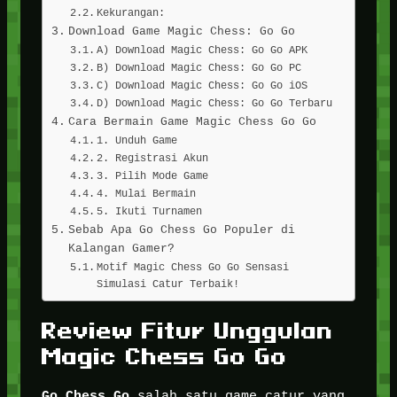
Kekurangan:
Download Game Magic Chess: Go Go
A) Download Magic Chess: Go Go APK
B) Download Magic Chess: Go Go PC
C) Download Magic Chess: Go Go iOS
D) Download Magic Chess: Go Go Terbaru
Cara Bermain Game Magic Chess Go Go
1. Unduh Game
2. Registrasi Akun
3. Pilih Mode Game
4. Mulai Bermain
5. Ikuti Turnamen
Sebab Apa Go Chess Go Populer di
Kalangan Gamer?
Motif Magic Chess Go Go Sensasi
Simulasi Catur Terbaik!
Review Fitur Unggulan
Magic Chess Go Go
salah satu game catur yang
Go Chess Go