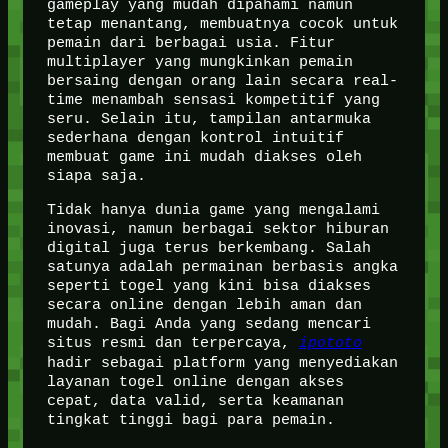
gameplay yang mudah dipahami namun
tetap menantang, membuatnya cocok untuk
pemain dari berbagai usia. Fitur
multiplayer yang mungkinkan pemain
bersaing dengan orang lain secara real-
time menambah sensasi kompetitif yang
seru. Selain itu, tampilan antarmuka
sederhana dengan kontrol intuitif
membuat game ini mudah diakses oleh
siapa saja.
Tidak hanya dunia game yang mengalami
inovasi, namun berbagai sektor hiburan
digital juga terus berkembang. Salah
satunya adalah permainan berbasis angka
seperti togel yang kini bisa diakses
secara online dengan lebih aman dan
mudah. Bagi Anda yang sedang mencari
situs resmi dan terpercaya,
ipototo
hadir sebagai platform yang menyediakan
layanan togel online dengan akses
cepat, data valid, serta keamanan
tingkat tinggi bagi para pemain.