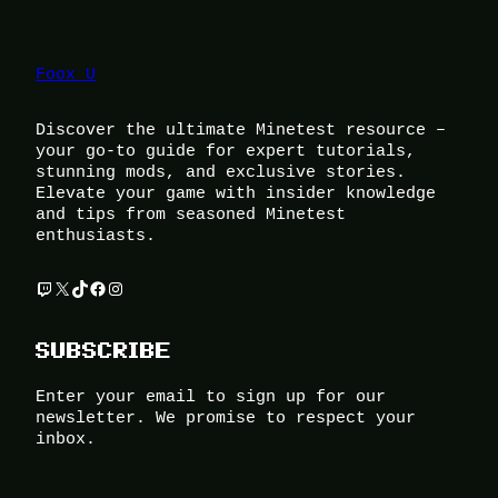
Foox U
Discover the ultimate Minetest resource –
your go-to guide for expert tutorials,
stunning mods, and exclusive stories.
Elevate your game with insider knowledge
and tips from seasoned Minetest
enthusiasts.
Twitch
X
TikTok
Facebook
Instagram
SUBSCRIBE
Enter your email to sign up for our
newsletter. We promise to respect your
inbox.