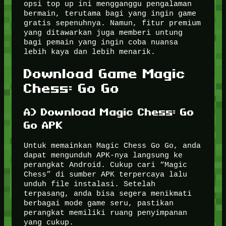
opsi top up ini mengganggu pengalaman
bermain, terutama bagi yang ingin game
gratis sepenuhnya. Namun, fitur premium
yang ditawarkan juga memberi untung
bagi pemain yang ingin coba nuansa
lebih kaya dan lebih menarik.
Download Game Magic
Chess: Go Go
A) Download Magic Chess: Go
Go APK
Untuk memainkan Magic Chess Go Go, anda
dapat mengunduh APK-nya langsung ke
perangkat Android. Cukup cari “Magic
Chess” di sumber APK terpercaya lalu
unduh file instalasi. Setelah
terpasang, anda bisa segera menikmati
berbagai mode game seru, pastikan
perangkat memiliki ruang penyimpanan
yang cukup.