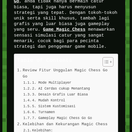
, anda tidak hanya bermain catur
Go
biasa, tapi juga harus menyusun
strategi yang tepat. Dengan tokoh-tokoh
unik serta skill khusus, tambah lagi
grafis yang luar biasa juga gameplay
yang seru.
menawarkan
Game Magic Chess
sensasi simulasi catur yang sangat
menarik, cocok bagi para pecinta
strategi dan penggemar game mobile.
Table of Contents
Review Fitur Unggulan Magic Chess Go
Go
1. Mode Multiplayer
2. AI Cerdas cukup Menantang
3. Desain Grafis Luar Biasa
4. Mudah Kontrol
5. Sistem Kustomisasi
6. Turnamen
7. Gameplay Magic Chess Go Go
Kelebihan dan Kekurangan Magic Chess
Kelebihan: