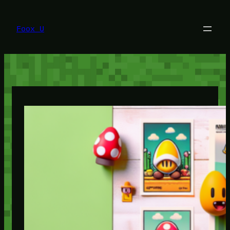
Lewati
ke
konten
Foox U