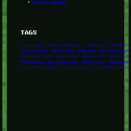
Sports Gaming
TAGS
action game
action game foox-u
adventure
adventure
foox u gaming
game action
Game Aksi
Game Aksi Tida
game sepak bola
Game Zombie
gaming foox
Genshin Im
Media Sosial dan Berita Game
mobile game
mobile gam
sport gaming foox u
The Last of Us
Turnamen Esports