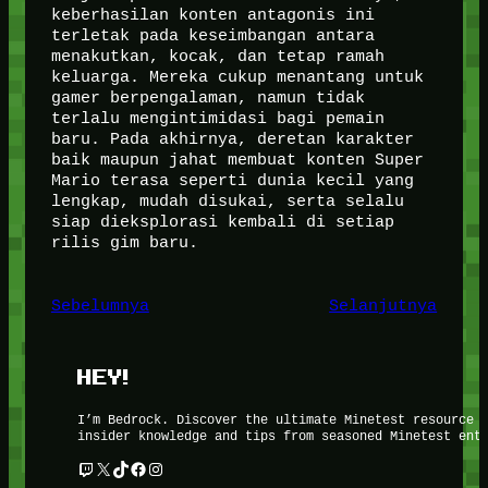
keberhasilan konten antagonis ini
terletak pada keseimbangan antara
menakutkan, kocak, dan tetap ramah
keluarga. Mereka cukup menantang untuk
gamer berpengalaman, namun tidak
terlalu mengintimidasi bagi pemain
baru. Pada akhirnya, deretan karakter
baik maupun jahat membuat konten Super
Mario terasa seperti dunia kecil yang
lengkap, mudah disukai, serta selalu
siap dieksplorasi kembali di setiap
rilis gim baru.
Sebelumnya
Selanjutnya
HEY!
I’m Bedrock. Discover the ultimate Minetest resource 
insider knowledge and tips from seasoned Minetest ent
Twitch
X
TikTok
Facebook
Instagram