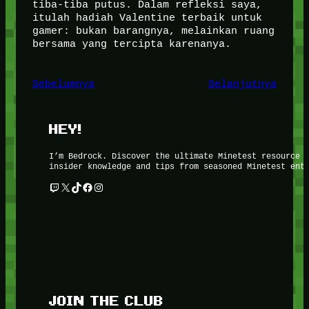
tiba-tiba putus. Dalam refleksi saya,
itulah hadiah Valentine terbaik untuk
gamer: bukan barangnya, melainkan ruang
bersama yang tercipta karenanya.
Sebelumnya
Selanjutnya
HEY!
I’m Bedrock. Discover the ultimate Minetest resource 
insider knowledge and tips from seasoned Minetest ent
Twitch
X
TikTok
Facebook
Instagram
JOIN THE CLUB