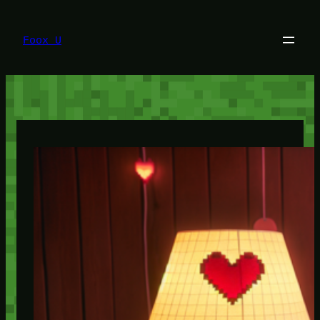
Lewati
ke
konten
Foox U