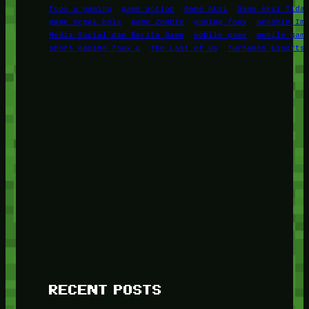
foox u gaming
game action
Game Aksi
Game Aksi Tida
game sepak bola
Game Zombie
gaming foox
Genshin Im
Media Sosial dan Berita Game
mobile game
mobile gam
sport gaming foox u
The Last of Us
Turnamen Esports
RECENT POSTS