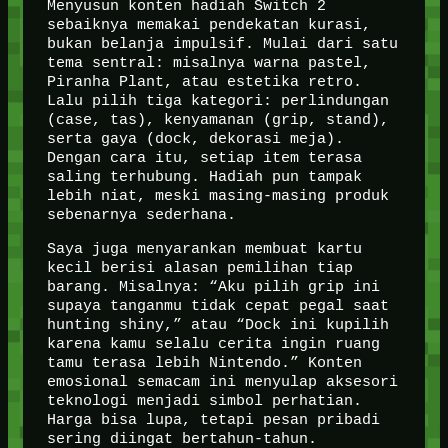
Menyusun konten hadiah Switch 2
sebaiknya memakai pendekatan kurasi,
bukan belanja impulsif. Mulai dari satu
tema sentral: misalnya warna pastel,
Piranha Plant, atau estetika retro.
Lalu pilih tiga kategori: perlindungan
(case, tas), kenyamanan (grip, stand),
serta gaya (dock, dekorasi meja).
Dengan cara itu, setiap item terasa
saling terhubung. Hadiah pun tampak
lebih niat, meski masing-masing produk
sebenarnya sederhana.
Saya juga menyarankan membuat kartu
kecil berisi alasan pemilihan tiap
barang. Misalnya: “Aku pilih grip ini
supaya tanganmu tidak cepat pegal saat
hunting shiny,” atau “Dock ini kupilih
karena kamu selalu cerita ingin ruang
tamu terasa lebih Nintendo.” Konten
emosional semacam ini menyulap aksesori
teknologi menjadi simbol perhatian.
Harga bisa lupa, tetapi pesan pribadi
sering diingat bertahun-tahun.