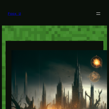
Lewati
ke
konten
Foox U