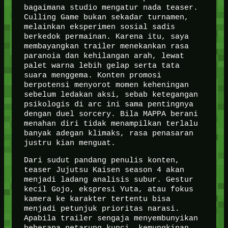
bagaimana studio mengatur nada teaser.
Culling Game bukan sekadar turnamen,
melainkan eksperimen sosial sadis
berkedok permainan. Karena itu, saya
membayangkan trailer menekankan rasa
paranoia dan kehilangan arah, lewat
palet warna lebih gelap serta tata
suara menggema. Konten promosi
berpotensi menyorot momen keheningan
sebelum ledakan aksi, sebab ketegangan
psikologis di arc ini sama pentingnya
dengan duel sorcery. Bila MAPPA berani
menahan diri tidak menampilkan terlalu
banyak adegan klimaks, rasa penasaran
justru kian menguat.
Dari sudut pandang penulis konten,
teaser Jujutsu Kaisen season 4 akan
menjadi ladang analisis subur. Gestur
kecil Gojo, ekspresi Yuta, atau fokus
kamera ke karakter tertentu bisa
menjadi petunjuk prioritas narasi.
Apabila trailer sengaja menyembunyikan
beberapa petarung kunci, kemungkinan