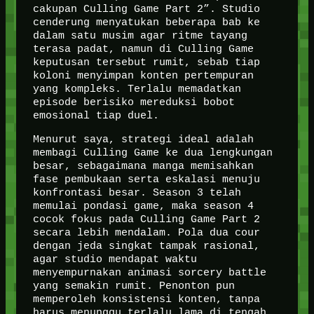
cakupan Culling Game Part 2”. Studio
cenderung menyatukan beberapa bab ke
dalam satu musim agar ritme tayang
terasa padat, namun di Culling Game
keputusan tersebut rumit, sebab tiap
koloni menyimpan konten pertempuran
yang kompleks. Terlalu memadatkan
episode berisiko mereduksi bobot
emosional tiap duel.
Menurut saya, strategi ideal adalah
membagi Culling Game ke dua lengkungan
besar, sebagaimana manga memisahkan
fase pembukaan serta eskalasi menuju
konfrontasi besar. Season 3 telah
memulai pondasi game, maka season 4
cocok fokus pada Culling Game Part 2
secara lebih mendalam. Pola dua cour
dengan jeda singkat tampak rasional,
agar studio mendapat waktu
menyempurnakan animasi sorcery battle
yang semakin rumit. Penonton pun
memperoleh konsistensi konten, tanpa
harus menunggu terlalu lama di tengah