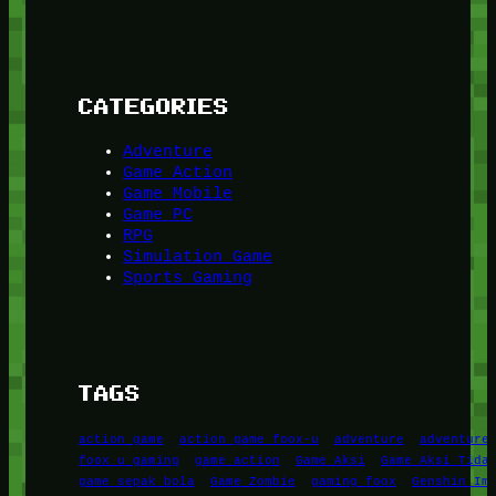
CATEGORIES
Adventure
Game Action
Game Mobile
Game PC
RPG
Simulation Game
Sports Gaming
TAGS
action game
action game foox-u
adventure
adventure
foox u gaming
game action
Game Aksi
Game Aksi Tida
game sepak bola
Game Zombie
gaming foox
Genshin Im